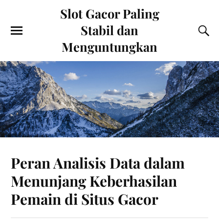
Slot Gacor Paling
Stabil dan
Menguntungkan
Peran Analisis Data dalam
Menunjang Keberhasilan
Pemain di Situs Gacor