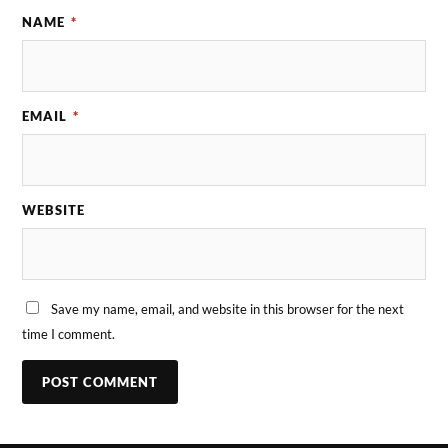
NAME
*
EMAIL
*
WEBSITE
Save my name, email, and website in this browser for the next
time I comment.