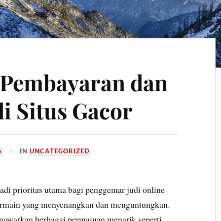
n Pembayaran dan
di Situs Gacor
6
IN
UNCATEGORIZED
adi prioritas utama bagi penggemar judi online
ermain yang menyenangkan dan menguntungkan.
menawarkan berbagai permainan menarik seperti