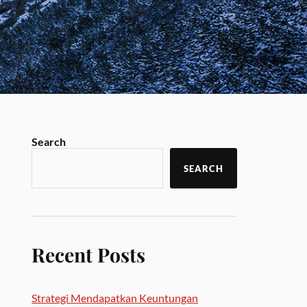
Search
SEARCH
Recent Posts
Strategi Mendapatkan Keuntungan