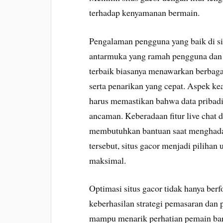
terhadap kenyamanan bermain.
Pengalaman pengguna yang baik di sit
antarmuka yang ramah pengguna dan 
terbaik biasanya menawarkan berbaga
serta penarikan yang cepat. Aspek k
harus memastikan bahwa data pribadi 
ancaman. Keberadaan fitur live cha
membutuhkan bantuan saat menghada
tersebut, situs gacor menjadi pilih
maksimal.
Optimasi situs gacor tidak hanya berfo
keberhasilan strategi pemasaran dan 
mampu menarik perhatian pemain ba