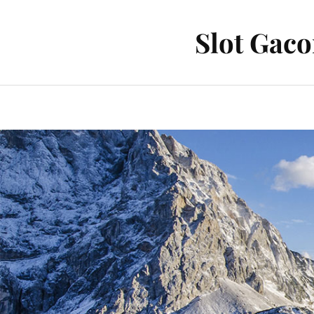
Slot Gaco