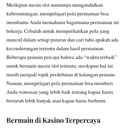
Meskipun mesin slot umumnya mengandalkan
keberuntungan, mempelajari pola permainan bisa
membantu Anda memahami bagaimana permainan ini
bekerja. Cobalah untuk memperhatikan pola yang
muncul dalam setiap putaran dan cari tahu apakah ada
kecenderungan tertentu dalam hasil permainan.
Beberapa pemain percaya bahwa ada “waktu terbaik”
untuk bermain mesin slot tertentu, meskipun hal ini
masih menjadi topik perdebatan di kalangan pemain.
Namun, mempelajari pola permainan bisa memberi
Anda wawasan yang lebih baik tentang kapan harus
bertaruh lebih banyak atau kapan harus berhenti.
Bermain di Kasino Terpercaya