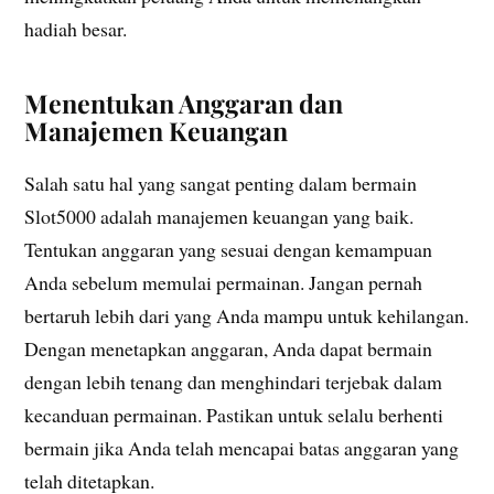
hadiah besar.
Menentukan Anggaran dan
Manajemen Keuangan
Salah satu hal yang sangat penting dalam bermain
Slot5000 adalah manajemen keuangan yang baik.
Tentukan anggaran yang sesuai dengan kemampuan
Anda sebelum memulai permainan. Jangan pernah
bertaruh lebih dari yang Anda mampu untuk kehilangan.
Dengan menetapkan anggaran, Anda dapat bermain
dengan lebih tenang dan menghindari terjebak dalam
kecanduan permainan. Pastikan untuk selalu berhenti
bermain jika Anda telah mencapai batas anggaran yang
telah ditetapkan.