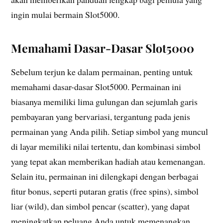
ingin mulai bermain Slot5000.
Memahami Dasar-Dasar Slot5000
Sebelum terjun ke dalam permainan, penting untuk
memahami dasar-dasar Slot5000. Permainan ini
biasanya memiliki lima gulungan dan sejumlah garis
pembayaran yang bervariasi, tergantung pada jenis
permainan yang Anda pilih. Setiap simbol yang muncul
di layar memiliki nilai tertentu, dan kombinasi simbol
yang tepat akan memberikan hadiah atau kemenangan.
Selain itu, permainan ini dilengkapi dengan berbagai
fitur bonus, seperti putaran gratis (free spins), simbol
liar (wild), dan simbol pencar (scatter), yang dapat
meningkatkan peluang Anda untuk memenangkan