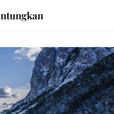
guntungkan