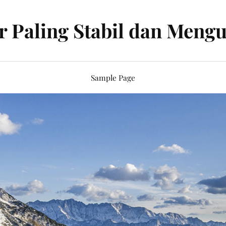
r Paling Stabil dan Men
Sample Page