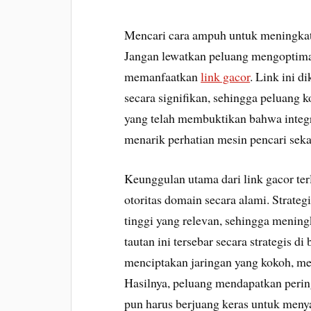
Mencari cara ampuh untuk meningkatka
Jangan lewatkan peluang mengoptima
memanfaatkan
link gacor
. Link ini 
secara signifikan, sehingga peluang 
yang telah membuktikan bahwa integ
menarik perhatian mesin pencari sek
Keunggulan utama dari link gacor t
otoritas domain secara alami. Strate
tinggi yang relevan, sehingga mening
tautan ini tersebar secara strategis 
menciptakan jaringan yang kokoh, me
Hasilnya, peluang mendapatkan pering
pun harus berjuang keras untuk menya