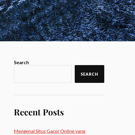
Search
SEARCH
Recent Posts
Mengenal Situs Gacor Online yang