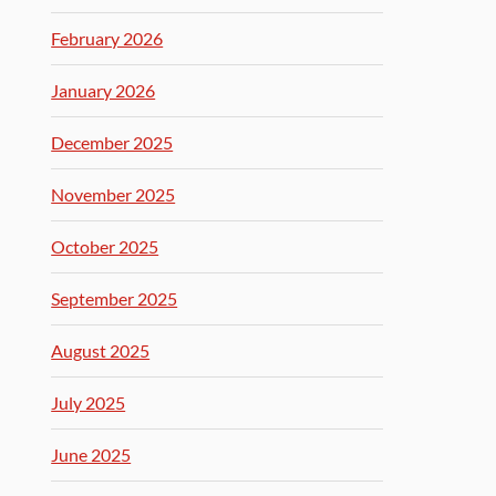
February 2026
January 2026
December 2025
November 2025
October 2025
September 2025
August 2025
July 2025
June 2025