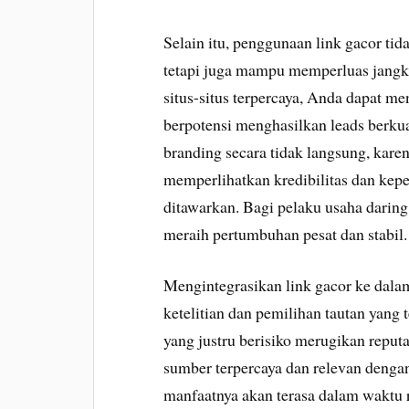
Selain itu, penggunaan link gacor tid
tetapi juga mampu memperluas jang
situs-situs terpercaya, Anda dapat men
berpotensi menghasilkan leads berku
branding secara tidak langsung, karen
memperlihatkan kredibilitas dan kep
ditawarkan. Bagi pelaku usaha daring
meraih pertumbuhan pesat dan stabil.
Mengintegrasikan link gacor ke dala
ketelitian dan pemilihan tautan yang
yang justru berisiko merugikan reputa
sumber terpercaya dan relevan denga
manfaatnya akan terasa dalam waktu re