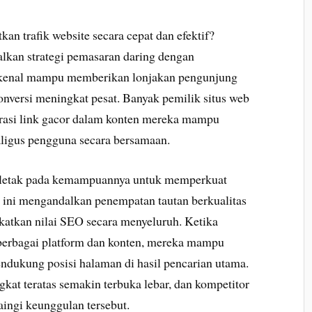
n trafik website secara cepat dan efektif?
lkan strategi pemasaran daring dengan
dikenal mampu memberikan lonjakan pengunjung
konversi meningkat pesat. Banyak pemilik situs web
rasi link gacor dalam konten mereka mampu
aligus pengguna secara bersamaan.
erletak pada kemampuannya untuk memperkuat
gi ini mengandalkan penempatan tautan berkualitas
katkan nilai SEO secara menyeluruh. Ketika
di berbagai platform dan konten, mereka mampu
ndukung posisi halaman di hasil pencarian utama.
kat teratas semakin terbuka lebar, dan kompetitor
ingi keunggulan tersebut.