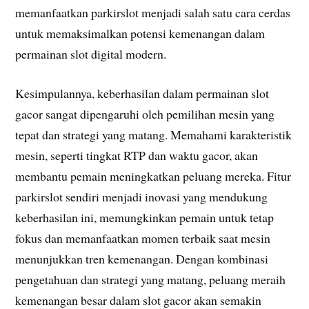
memanfaatkan parkirslot menjadi salah satu cara cerdas
untuk memaksimalkan potensi kemenangan dalam
permainan slot digital modern.
Kesimpulannya, keberhasilan dalam permainan slot
gacor sangat dipengaruhi oleh pemilihan mesin yang
tepat dan strategi yang matang. Memahami karakteristik
mesin, seperti tingkat RTP dan waktu gacor, akan
membantu pemain meningkatkan peluang mereka. Fitur
parkirslot sendiri menjadi inovasi yang mendukung
keberhasilan ini, memungkinkan pemain untuk tetap
fokus dan memanfaatkan momen terbaik saat mesin
menunjukkan tren kemenangan. Dengan kombinasi
pengetahuan dan strategi yang matang, peluang meraih
kemenangan besar dalam slot gacor akan semakin