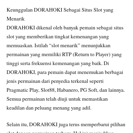
Keunggulan DORAHOKI Sebagai Situs Slot yang
Menarik
DORAHOKI dikenal oleh banyak pemain sebagai situs
slot yang memberikan tingkat kemenangan yang
memuaskan. Istilah “slot menarik” menunjukkan
permainan yang memiliki RTP (Return to Player) yang
tinggi serta frekuensi kemenangan yang baik. Di
DORAHOKI, para pemain dapat menemukan berbagai
jenis permainan dari penyedia terkenal seperti
Pragmatic Play, Slot88, Habanero, PG Soft, dan lainnya.
Semua permainan telah diuji untuk memastikan
keadilan dan peluang menang yang adil.
Selain itu, DORAHOKI juga terus memperbarui pilihan