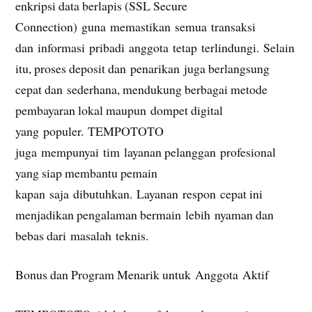
enkripsi data berlapis (SSL Secure
Connection) guna memastikan semua transaksi
dan informasi pribadi anggota tetap terlindungi. Selain
itu, proses deposit dan penarikan juga berlangsung
cepat dan sederhana, mendukung berbagai metode
pembayaran lokal maupun dompet digital
yang populer. TEMPOTOTO
juga mempunyai tim layanan pelanggan profesional
yang siap membantu pemain
kapan saja dibutuhkan. Layanan respon cepat ini
menjadikan pengalaman bermain lebih nyaman dan
bebas dari masalah teknis.
Bonus dan Program Menarik untuk Anggota Aktif