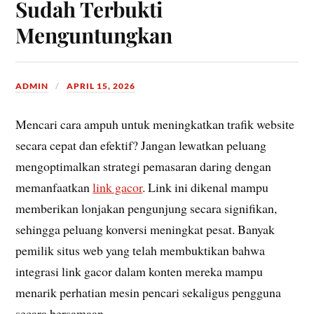
Sudah Terbukti
Menguntungkan
ADMIN
APRIL 15, 2026
Mencari cara ampuh untuk meningkatkan trafik website
secara cepat dan efektif? Jangan lewatkan peluang
mengoptimalkan strategi pemasaran daring dengan
memanfaatkan
link gacor
. Link ini dikenal mampu
memberikan lonjakan pengunjung secara signifikan,
sehingga peluang konversi meningkat pesat. Banyak
pemilik situs web yang telah membuktikan bahwa
integrasi link gacor dalam konten mereka mampu
menarik perhatian mesin pencari sekaligus pengguna
secara bersamaan.