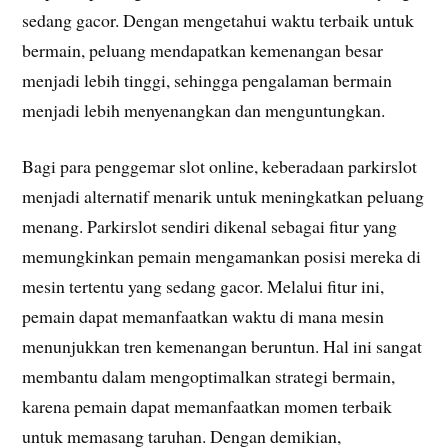
sedang gacor. Dengan mengetahui waktu terbaik untuk
bermain, peluang mendapatkan kemenangan besar
menjadi lebih tinggi, sehingga pengalaman bermain
menjadi lebih menyenangkan dan menguntungkan.
Bagi para penggemar slot online, keberadaan parkirslot
menjadi alternatif menarik untuk meningkatkan peluang
menang. Parkirslot sendiri dikenal sebagai fitur yang
memungkinkan pemain mengamankan posisi mereka di
mesin tertentu yang sedang gacor. Melalui fitur ini,
pemain dapat memanfaatkan waktu di mana mesin
menunjukkan tren kemenangan beruntun. Hal ini sangat
membantu dalam mengoptimalkan strategi bermain,
karena pemain dapat memanfaatkan momen terbaik
untuk memasang taruhan. Dengan demikian,