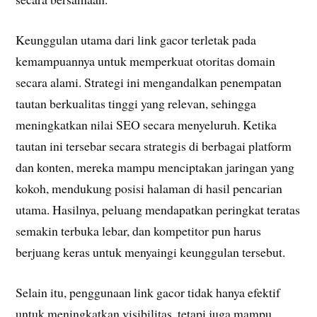
Keunggulan utama dari link gacor terletak pada
kemampuannya untuk memperkuat otoritas domain
secara alami. Strategi ini mengandalkan penempatan
tautan berkualitas tinggi yang relevan, sehingga
meningkatkan nilai SEO secara menyeluruh. Ketika
tautan ini tersebar secara strategis di berbagai platform
dan konten, mereka mampu menciptakan jaringan yang
kokoh, mendukung posisi halaman di hasil pencarian
utama. Hasilnya, peluang mendapatkan peringkat teratas
semakin terbuka lebar, dan kompetitor pun harus
berjuang keras untuk menyaingi keunggulan tersebut.
Selain itu, penggunaan link gacor tidak hanya efektif
untuk meningkatkan visibilitas, tetapi juga mampu