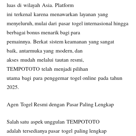
luas di wilayah Asia. Platform
ini terkenal karena menawarkan layanan yang
menyeluruh, mulai dari pasar togel internasional hingga
berbagai bonus menarik bagi para
pemainnya. Berkat sistem keamanan yang sangat
baik, antarmuka yang modern, dan
akses mudah melalui tautan resmi,
TEMPOTOTO telah menjadi pilihan
utama bagi para penggemar togel online pada tahun
2025.
Agen Togel Resmi dengan Pasar Paling Lengkap
Salah satu aspek unggulan TEMPOTOTO
adalah tersedianya pasar togel paling lengkap