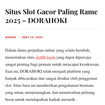
Situs Slot Gacor Paling Rame
2025 – DORAHOKI
ADMIN
MAY 19, 2025
Dalam dunia perjudian online yang selalu berubah,
menemukan situs
slot88 login
yang dapat dipercaya
sangat penting bagi pemain untuk mencapai kesuksesan.
Saat ini, DORAHOKI telah menjadi platform yang
banyak dibicarakan dan sangat disukai oleh penggemar
slot. Situs baru ini memberikan pengalaman bermain
yang aman, menyenangkan, dan menawarkan peluang
besar untuk mendapatkan hadiah menarik.