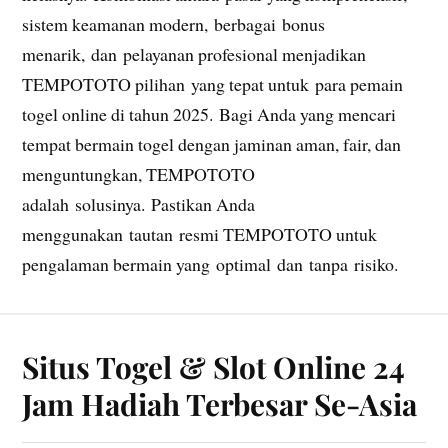
sistem keamanan modern, berbagai bonus
menarik, dan pelayanan profesional menjadikan
TEMPOTOTO pilihan yang tepat untuk para pemain
togel online di tahun 2025. Bagi Anda yang mencari
tempat bermain togel dengan jaminan aman, fair, dan
menguntungkan, TEMPOTOTO
adalah solusinya. Pastikan Anda
menggunakan tautan resmi TEMPOTOTO untuk
pengalaman bermain yang optimal dan tanpa risiko.
Situs Togel & Slot Online 24
Jam Hadiah Terbesar Se-Asia