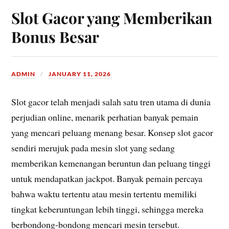
Slot Gacor yang Memberikan
Bonus Besar
ADMIN
JANUARY 11, 2026
Slot gacor telah menjadi salah satu tren utama di dunia
perjudian online, menarik perhatian banyak pemain
yang mencari peluang menang besar. Konsep slot gacor
sendiri merujuk pada mesin slot yang sedang
memberikan kemenangan beruntun dan peluang tinggi
untuk mendapatkan jackpot. Banyak pemain percaya
bahwa waktu tertentu atau mesin tertentu memiliki
tingkat keberuntungan lebih tinggi, sehingga mereka
berbondong-bondong mencari mesin tersebut.