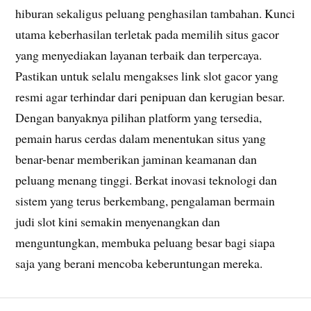
hiburan sekaligus peluang penghasilan tambahan. Kunci
utama keberhasilan terletak pada memilih situs gacor
yang menyediakan layanan terbaik dan terpercaya.
Pastikan untuk selalu mengakses link slot gacor yang
resmi agar terhindar dari penipuan dan kerugian besar.
Dengan banyaknya pilihan platform yang tersedia,
pemain harus cerdas dalam menentukan situs yang
benar-benar memberikan jaminan keamanan dan
peluang menang tinggi. Berkat inovasi teknologi dan
sistem yang terus berkembang, pengalaman bermain
judi slot kini semakin menyenangkan dan
menguntungkan, membuka peluang besar bagi siapa
saja yang berani mencoba keberuntungan mereka.