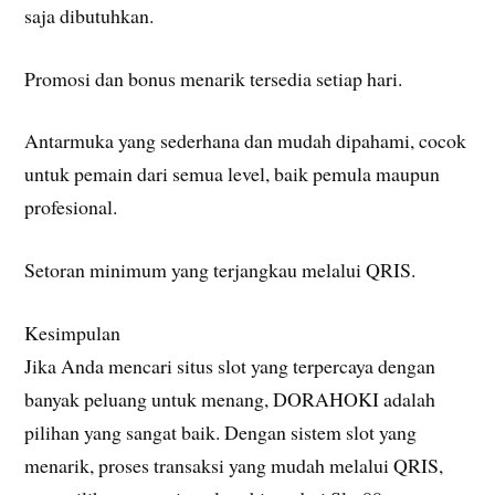
saja dibutuhkan.
Promosi dan bonus menarik tersedia setiap hari.
Antarmuka yang sederhana dan mudah dipahami, cocok
untuk pemain dari semua level, baik pemula maupun
profesional.
Setoran minimum yang terjangkau melalui QRIS.
Kesimpulan
Jika Anda mencari situs slot yang terpercaya dengan
banyak peluang untuk menang, DORAHOKI adalah
pilihan yang sangat baik. Dengan sistem slot yang
menarik, proses transaksi yang mudah melalui QRIS,