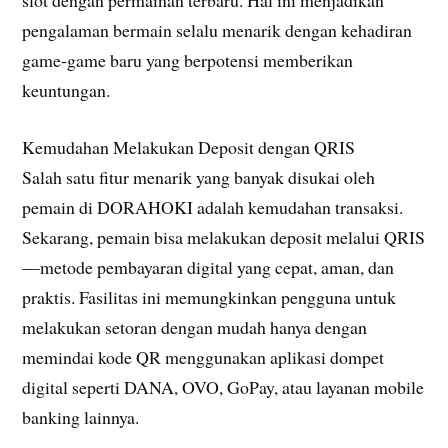
slot dengan permainan terbaru. Hal ini menjadikan
pengalaman bermain selalu menarik dengan kehadiran
game-game baru yang berpotensi memberikan
keuntungan.
Kemudahan Melakukan Deposit dengan QRIS
Salah satu fitur menarik yang banyak disukai oleh
pemain di DORAHOKI adalah kemudahan transaksi.
Sekarang, pemain bisa melakukan deposit melalui QRIS
—metode pembayaran digital yang cepat, aman, dan
praktis. Fasilitas ini memungkinkan pengguna untuk
melakukan setoran dengan mudah hanya dengan
memindai kode QR menggunakan aplikasi dompet
digital seperti DANA, OVO, GoPay, atau layanan mobile
banking lainnya.