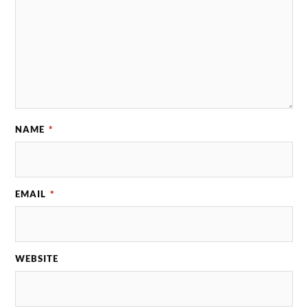
NAME
*
EMAIL
*
WEBSITE