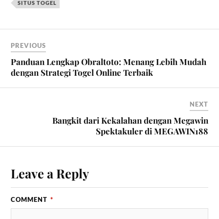
SITUS TOGEL
PREVIOUS
Panduan Lengkap Obraltoto: Menang Lebih Mudah
dengan Strategi Togel Online Terbaik
NEXT
Bangkit dari Kekalahan dengan Megawin
Spektakuler di MEGAWIN188
Leave a Reply
COMMENT
*