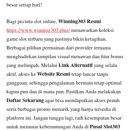
besar setiap hari!
Winning303 Resmi
Bagi pecinta slot online,
https://www.winning303.plus/
menawarkan koleksi
game slot terbaru yang pastinya bikin ketagihan.
Berbagai pilihan permainan dari provider ternama
menghadirkan tampilan visual menawan dan fitur bonus
Link Alternatif
yang melimpah. Melalui
yang selalu
Website Resmi
aktif, akses ke
tetap lancar tanpa
gangguan, sehingga pengalaman bermain tetap optimal
kapan pun dan di mana pun. Pastikan Anda melakukan
Daftar Sekarang
agar bisa mendapatkan akses penuh
serta berbagai promo menarik yang hanya tersedia di
platform ini. Jangan tunggu lagi, raih kesempatan besar
Pusat Slot303
untuk memutar keberuntungan Anda di