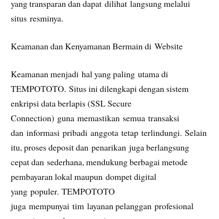
yang transparan dan dapat dilihat langsung melalui
situs resminya.
Keamanan dan Kenyamanan Bermain di Website
Keamanan menjadi hal yang paling utama di
TEMPOTOTO. Situs ini dilengkapi dengan sistem
enkripsi data berlapis (SSL Secure
Connection) guna memastikan semua transaksi
dan informasi pribadi anggota tetap terlindungi. Selain
itu, proses deposit dan penarikan juga berlangsung
cepat dan sederhana, mendukung berbagai metode
pembayaran lokal maupun dompet digital
yang populer. TEMPOTOTO
juga mempunyai tim layanan pelanggan profesional