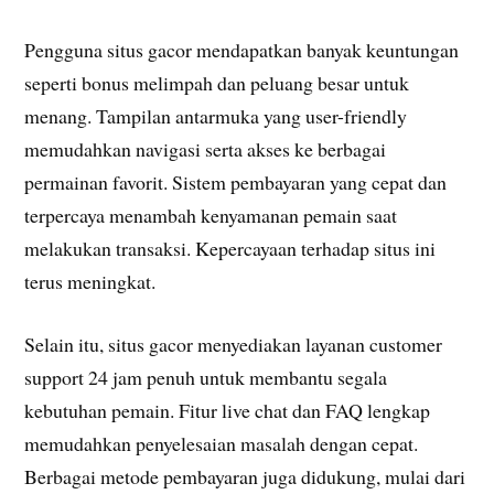
Pengguna situs gacor mendapatkan banyak keuntungan
seperti bonus melimpah dan peluang besar untuk
menang. Tampilan antarmuka yang user-friendly
memudahkan navigasi serta akses ke berbagai
permainan favorit. Sistem pembayaran yang cepat dan
terpercaya menambah kenyamanan pemain saat
melakukan transaksi. Kepercayaan terhadap situs ini
terus meningkat.
Selain itu, situs gacor menyediakan layanan customer
support 24 jam penuh untuk membantu segala
kebutuhan pemain. Fitur live chat dan FAQ lengkap
memudahkan penyelesaian masalah dengan cepat.
Berbagai metode pembayaran juga didukung, mulai dari