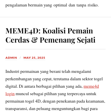
pengalaman bermain yang optimal dan tanpa risiko.
MEME4D: Koalisi Pemain
Cerdas & Pemenang Sejati
ADMIN
MAY 25, 2025
Industri permainan yang berani telah mengalami
perkembangan yang cepat, terutama dalam sektor togel
digital. Di antara berbagai pilihan yang ada,
meme4d
login
muncul sebagai pilihan yang terpercaya untuk
permainan togel 4D, dengan penekanan pada keamanan,
transparansi, dan peluang menguntungkan bagi para