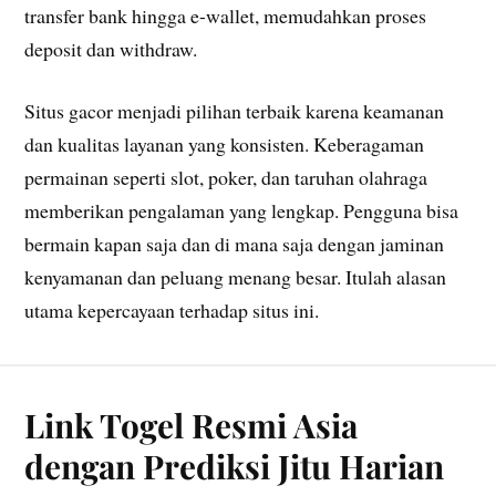
transfer bank hingga e-wallet, memudahkan proses
deposit dan withdraw.
Situs gacor menjadi pilihan terbaik karena keamanan
dan kualitas layanan yang konsisten. Keberagaman
permainan seperti slot, poker, dan taruhan olahraga
memberikan pengalaman yang lengkap. Pengguna bisa
bermain kapan saja dan di mana saja dengan jaminan
kenyamanan dan peluang menang besar. Itulah alasan
utama kepercayaan terhadap situs ini.
Link Togel Resmi Asia
dengan Prediksi Jitu Harian