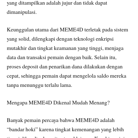
yang ditampilkan adalah jujur dan tidak dapat
dimanipulasi.
Keunggulan utama dari MEME4D terletak pada sistem
yang solid, dilengkapi dengan teknologi enkripsi
mutakhir dan tingkat keamanan yang tinggi, menjaga
data dan transaksi pemain dengan baik. Selain itu,
proses deposit dan penarikan dana dilakukan dengan
cepat, sehingga pemain dapat mengelola saldo mereka
tanpa menunggu terlalu lama.
Mengapa MEME4D Dikenal Mudah Menang?
Banyak pemain percaya bahwa MEME4D adalah
“bandar hoki” karena tingkat kemenangan yang lebih