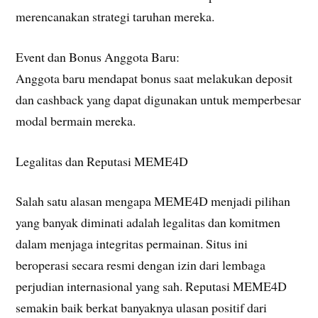
merencanakan strategi taruhan mereka.
Event dan Bonus Anggota Baru:
Anggota baru mendapat bonus saat melakukan deposit
dan cashback yang dapat digunakan untuk memperbesar
modal bermain mereka.
Legalitas dan Reputasi MEME4D
Salah satu alasan mengapa MEME4D menjadi pilihan
yang banyak diminati adalah legalitas dan komitmen
dalam menjaga integritas permainan. Situs ini
beroperasi secara resmi dengan izin dari lembaga
perjudian internasional yang sah. Reputasi MEME4D
semakin baik berkat banyaknya ulasan positif dari