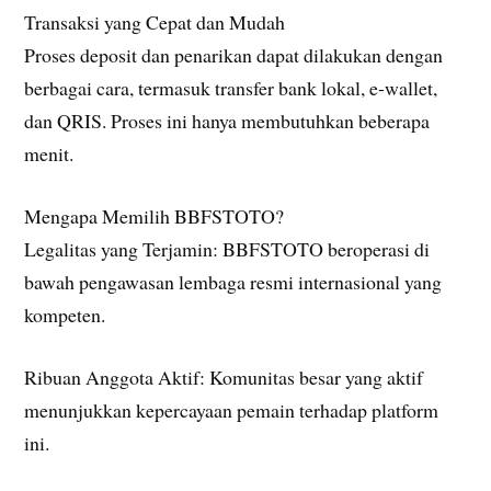
Transaksi yang Cepat dan Mudah
Proses deposit dan penarikan dapat dilakukan dengan
berbagai cara, termasuk transfer bank lokal, e-wallet,
dan QRIS. Proses ini hanya membutuhkan beberapa
menit.
Mengapa Memilih BBFSTOTO?
Legalitas yang Terjamin: BBFSTOTO beroperasi di
bawah pengawasan lembaga resmi internasional yang
kompeten.
Ribuan Anggota Aktif: Komunitas besar yang aktif
menunjukkan kepercayaan pemain terhadap platform
ini.