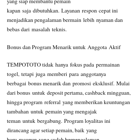
yang siap membantu pemain
kapan saja dibutuhkan. Layanan respon cepat ini
menjadikan pengalaman bermain lebih nyaman dan
bebas dari masalah teknis.
Bonus dan Program Menarik untuk Anggota Aktif
TEMPOTOTO tidak hanya fokus pada permainan
togel, tetapi juga memberi para anggotanya
berbagai bonus menarik dan promosi eksklusif. Mulai
dari bonus untuk deposit pertama, cashback mingguan,
hingga program referral yang memberikan keuntungan
tambahan untuk pemain yang mengajak
teman untuk bergabung. Program loyalitas ini
dirancang agar setiap pemain, baik yang
baru maupun yang sudah berpengalaman,