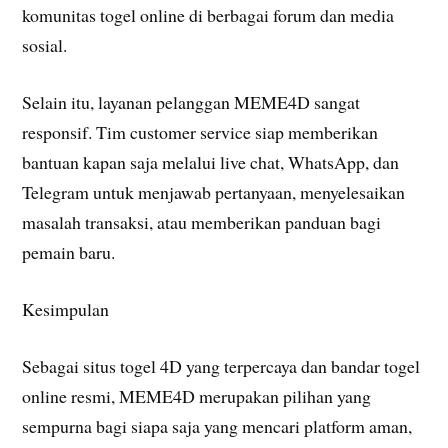
komunitas togel online di berbagai forum dan media
sosial.
Selain itu, layanan pelanggan MEME4D sangat
responsif. Tim customer service siap memberikan
bantuan kapan saja melalui live chat, WhatsApp, dan
Telegram untuk menjawab pertanyaan, menyelesaikan
masalah transaksi, atau memberikan panduan bagi
pemain baru.
Kesimpulan
Sebagai situs togel 4D yang terpercaya dan bandar togel
online resmi, MEME4D merupakan pilihan yang
sempurna bagi siapa saja yang mencari platform aman,