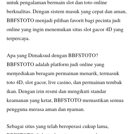
untuk pengalaman bermain slot dan toto online
berkualitas. Dengan sistem masuk yang cepat dan aman,
BBFSTOTO menjadi pilihan favorit bagi pecinta judi
online yang ingin menemukan situs slot gacor 4D yang
terpercaya.
Apa yang Dimaksud dengan BBFSTOTO?
BBFSTOTO adalah platform judi online yang
menyediakan beragam permainan menarik, termasuk
toto 4D, slot gacor, live casino, dan permainan tembak
ikan. Dengan izin resmi dan mengikuti standar
keamanan yang ketat, BBFSTOTO memastikan semua
pengguna merasa aman dan nyaman.
Sebagai situs yang telah beroperasi cukup lama,