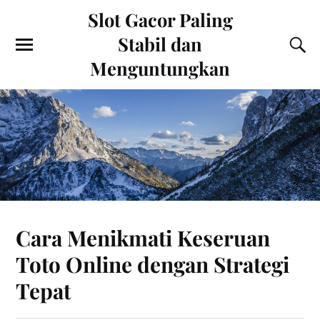
Slot Gacor Paling
Stabil dan
Menguntungkan
Cara Menikmati Keseruan
Toto Online dengan Strategi
Tepat