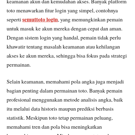
keamanan akun dan kemudahan akses. Banyak platform
toto menawarkan fitur login yang simpel, contohnya
semuttoto login
seperti
, yang memungkinkan pemain
untuk masuk ke akun mereka dengan cepat dan aman.
Dengan sistem login yang handal, pemain tidak perlu
khawatir tentang masalah keamanan atau kehilangan
akses ke akun mereka, sehingga bisa fokus pada strategi
permainan.
Selain keamanan, memahami pola angka juga menjadi
bagian penting dalam permainan toto. Banyak pemain
profesional menggunakan metode analisis angka, baik
itu melalui data historis maupun prediksi berbasis
statistik. Meskipun toto tetap permainan peluang,
memahami tren dan pola bisa meningkatkan