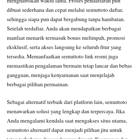
menghabiskan waktu lama. Proses pendaftaran pun
dibuat sederhana dan cepat melalui semuttoto daftar,
sehingga siapa pun dapat bergabung tanpa hambatan.
Setelah terdaftar, Anda akan mendapatkan berbagai
manfaat menarik termasuk bonus melimpah, promosi
eksklusif, serta akses langsung ke seluruh fitur yang
tersedia. Memanfaatkan semuttoto link resmi juga
memastikan pengalaman bermain tetap lancar dan bebas
gangguan, menjaga kenyamanan saat menjelajah
berbagai pilihan permainan.
Sebagai alternatif terbaik dari platform lain, semuttoto
menawarkan solusi yang lengkap dan terpercaya. Jika
Anda mengalami kendala saat mengakses situs utama,
semuttoto alternatif dapat menjadi pilihan jitu untuk
tetap terhubung dengan layanan favorit. Keamanan dan