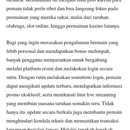
pemain tidak perlu ribet dan bisa langsung fokus pada
permainan yang mereka sukai, mulai dari taruhan
olahraga, slot online, hingga permainan kasino lainnya.
Bagi yang ingin merasakan pengalaman bermain yang
lebih personal dan mendapatkan bonus melimpah,
banyak pengguna menyarankan untuk bergabung
melalui platform resmi dan melakukan login secara
rutin. Dengan rutin melakukan semuttoto login, pemain
dapat mengikuti update terbaru, mendapatkan informasi
promo eksklusif, serta menikmati fitur live streaming
yang membuat suasana taruhan semakin seru. Tidak
hanya itu, update secara berkala juga membantu pemain
menghindari kendala teknis dan memastikan transaksi
keuangan berjalan lancar. Melalui langkah-langkah