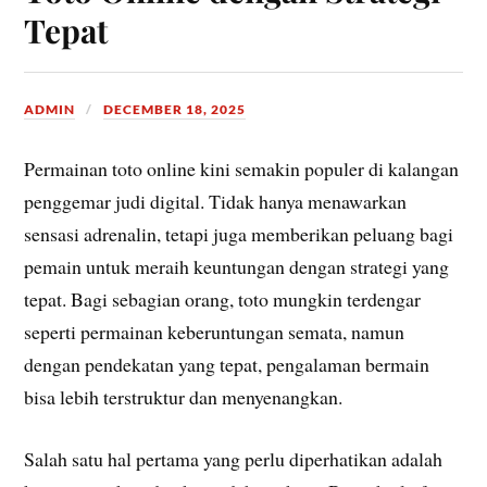
Tepat
ADMIN
DECEMBER 18, 2025
Permainan toto online kini semakin populer di kalangan
penggemar judi digital. Tidak hanya menawarkan
sensasi adrenalin, tetapi juga memberikan peluang bagi
pemain untuk meraih keuntungan dengan strategi yang
tepat. Bagi sebagian orang, toto mungkin terdengar
seperti permainan keberuntungan semata, namun
dengan pendekatan yang tepat, pengalaman bermain
bisa lebih terstruktur dan menyenangkan.
Salah satu hal pertama yang perlu diperhatikan adalah