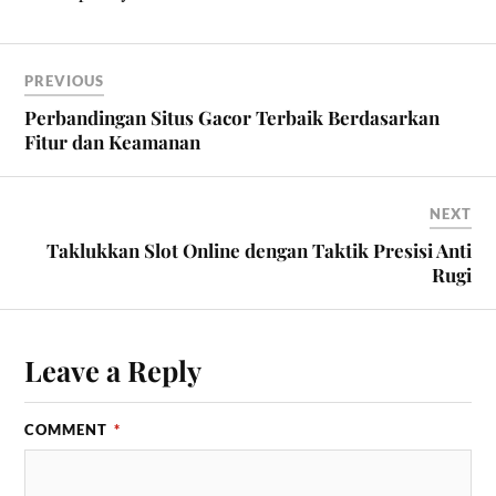
PREVIOUS
Perbandingan Situs Gacor Terbaik Berdasarkan
Fitur dan Keamanan
NEXT
Taklukkan Slot Online dengan Taktik Presisi Anti
Rugi
Leave a Reply
COMMENT
*