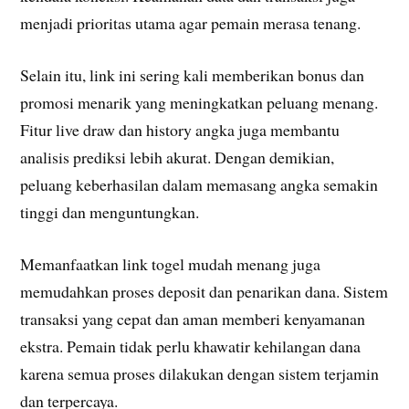
menjadi prioritas utama agar pemain merasa tenang.
Selain itu, link ini sering kali memberikan bonus dan
promosi menarik yang meningkatkan peluang menang.
Fitur live draw dan history angka juga membantu
analisis prediksi lebih akurat. Dengan demikian,
peluang keberhasilan dalam memasang angka semakin
tinggi dan menguntungkan.
Memanfaatkan link togel mudah menang juga
memudahkan proses deposit dan penarikan dana. Sistem
transaksi yang cepat dan aman memberi kenyamanan
ekstra. Pemain tidak perlu khawatir kehilangan dana
karena semua proses dilakukan dengan sistem terjamin
dan terpercaya.