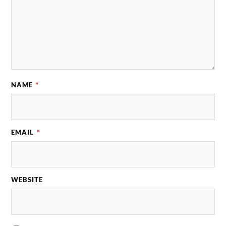
NAME
*
EMAIL
*
WEBSITE