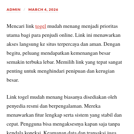
ADMIN
MARCH 4, 2026
Mencari link
togel
mudah menang menjadi prioritas
utama bagi para penjudi online. Link ini menawarkan
akses langsung ke situs terpercaya dan aman. Dengan
begitu, peluang mendapatkan kemenangan besar
semakin terbuka lebar. Memilih link yang tepat sangat
penting untuk menghindari penipuan dan kerugian
besar.
Link togel mudah menang biasanya disediakan oleh
penyedia resmi dan berpengalaman. Mereka
menawarkan fitur lengkap serta sistem yang stabil dan
cepat. Pengguna bisa mengaksesnya kapan saja tanpa
kendala koneksi. Keamanan data dan transaksi juga