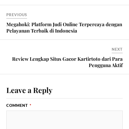
PREVIOUS
Megahoki: Platform Judi Online Terpercaya dengan
Pelayanan Terbaik di Indonesia
NEXT
Review Lengkap Situs Gacor Kartirtoto dari Para
Pengguna Aktif
Leave a Reply
COMMENT
*