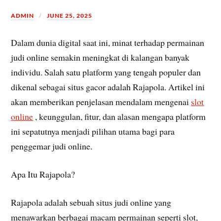
ADMIN
JUNE 25, 2025
Dalam dunia digital saat ini, minat terhadap permainan
judi online semakin meningkat di kalangan banyak
individu. Salah satu platform yang tengah populer dan
dikenal sebagai situs gacor adalah Rajapola. Artikel ini
akan memberikan penjelasan mendalam mengenai
slot
online
, keunggulan, fitur, dan alasan mengapa platform
ini sepatutnya menjadi pilihan utama bagi para
penggemar judi online.
Apa Itu Rajapola?
Rajapola adalah sebuah situs judi online yang
menawarkan berbagai macam permainan seperti slot,