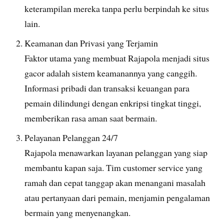
keterampilan mereka tanpa perlu berpindah ke situs
lain.
Keamanan dan Privasi yang Terjamin
Faktor utama yang membuat Rajapola menjadi situs
gacor adalah sistem keamanannya yang canggih.
Informasi pribadi dan transaksi keuangan para
pemain dilindungi dengan enkripsi tingkat tinggi,
memberikan rasa aman saat bermain.
Pelayanan Pelanggan 24/7
Rajapola menawarkan layanan pelanggan yang siap
membantu kapan saja. Tim customer service yang
ramah dan cepat tanggap akan menangani masalah
atau pertanyaan dari pemain, menjamin pengalaman
bermain yang menyenangkan.