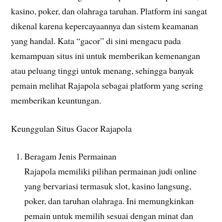
kasino, poker, dan olahraga taruhan. Platform ini sangat
dikenal karena kepercayaannya dan sistem keamanan
yang handal. Kata “gacor” di sini mengacu pada
kemampuan situs ini untuk memberikan kemenangan
atau peluang tinggi untuk menang, sehingga banyak
pemain melihat Rajapola sebagai platform yang sering
memberikan keuntungan.
Keunggulan Situs Gacor Rajapola
Beragam Jenis Permainan
Rajapola memiliki pilihan permainan judi online
yang bervariasi termasuk slot, kasino langsung,
poker, dan taruhan olahraga. Ini memungkinkan
pemain untuk memilih sesuai dengan minat dan