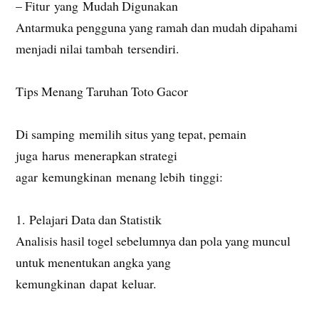
– Fitur yang Mudah Digunakan
Antarmuka pengguna yang ramah dan mudah dipahami
menjadi nilai tambah tersendiri.
Tips Menang Taruhan Toto Gacor
Di samping memilih situs yang tepat, pemain
juga harus menerapkan strategi
agar kemungkinan menang lebih tinggi:
1. Pelajari Data dan Statistik
Analisis hasil togel sebelumnya dan pola yang muncul
untuk menentukan angka yang
kemungkinan dapat keluar.