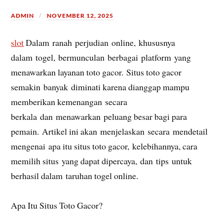
ADMIN
NOVEMBER 12, 2025
slot
Dalam ranah perjudian online, khususnya
dalam togel, bermunculan berbagai platform yang
menawarkan layanan toto gacor. Situs toto gacor
semakin banyak diminati karena dianggap mampu
memberikan kemenangan secara
berkala dan menawarkan peluang besar bagi para
pemain. Artikel ini akan menjelaskan secara mendetail
mengenai apa itu situs toto gacor, kelebihannya, cara
memilih situs yang dapat dipercaya, dan tips untuk
berhasil dalam taruhan togel online.
Apa Itu Situs Toto Gacor?