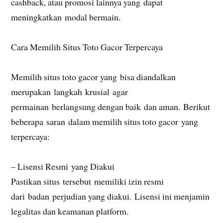
cashback, atau promosi lainnya yang dapat
meningkatkan modal bermain.
Cara Memilih Situs Toto Gacor Terpercaya
Memilih situs toto gacor yang bisa diandalkan
merupakan langkah krusial agar
permainan berlangsung dengan baik dan aman. Berikut
beberapa saran dalam memilih situs toto gacor yang
terpercaya:
– Lisensi Resmi yang Diakui
Pastikan situs tersebut memiliki izin resmi
dari badan perjudian yang diakui. Lisensi ini menjamin
legalitas dan keamanan platform.