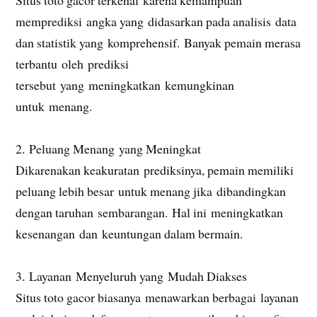
Situs toto gacor terkenal karena kemampuan
memprediksi angka yang didasarkan pada analisis data
dan statistik yang komprehensif. Banyak pemain merasa
terbantu oleh prediksi
tersebut yang meningkatkan kemungkinan
untuk menang.
2. Peluang Menang yang Meningkat
Dikarenakan keakuratan prediksinya, pemain memiliki
peluang lebih besar untuk menang jika dibandingkan
dengan taruhan sembarangan. Hal ini meningkatkan
kesenangan dan keuntungan dalam bermain.
3. Layanan Menyeluruh yang Mudah Diakses
Situs toto gacor biasanya menawarkan berbagai layanan