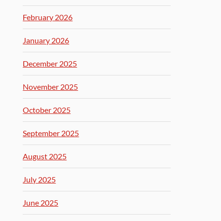
February 2026
January 2026
December 2025
November 2025
October 2025
September 2025
August 2025
July 2025
June 2025