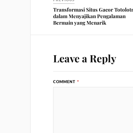
Transformasi Situs Gacor Totolot
dalam Menyajikan Pengalaman
Bermain yang Menarik
Leave a Reply
COMMENT
*