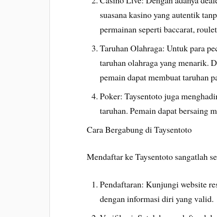
suasana kasino yang autentik tan
permainan seperti baccarat, roulet
Taruhan Olahraga: Untuk para pec
taruhan olahraga yang menarik. D
pemain dapat membuat taruhan pad
Poker: Taysentoto juga menghadi
taruhan. Pemain dapat bersaing m
Cara Bergabung di Taysentoto
Mendaftar ke Taysentoto sangatlah se
Pendaftaran: Kunjungi website re
dengan informasi diri yang valid.