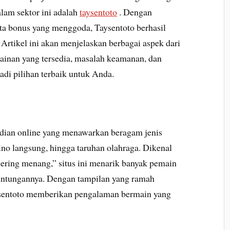
alam sektor ini adalah
taysentoto
. Dengan
ta bonus yang menggoda, Taysentoto berhasil
 Artikel ini akan menjelaskan berbagai aspek dari
ermainan yang tersedia, masalah keamanan, dan
di pilihan terbaik untuk Anda.
udian online yang menawarkan beragam jenis
sino langsung, hingga taruhan olahraga. Dikenal
“sering menang,” situs ini menarik banyak pemain
untungannya. Dengan tampilan yang ramah
sentoto memberikan pengalaman bermain yang