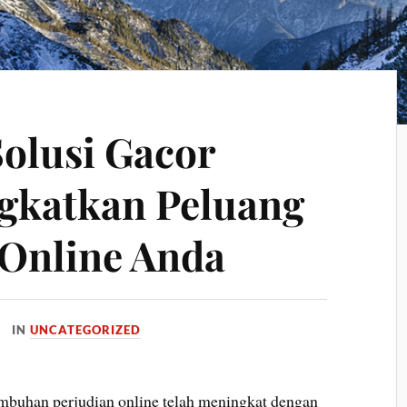
Solusi Gacor
gkatkan Peluang
 Online Anda
IN
UNCATEGORIZED
umbuhan perjudian online telah meningkat dengan