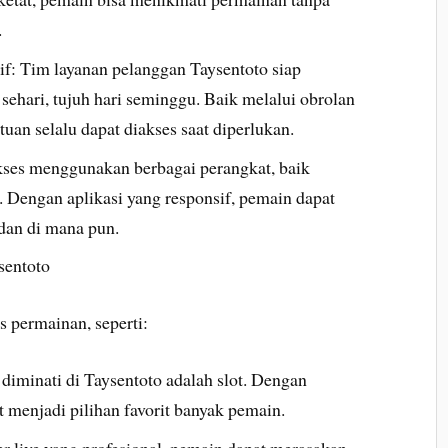
.
f: Tim layanan pelanggan Taysentoto siap
hari, tujuh hari seminggu. Baik melalui obrolan
tuan selalu dapat diakses saat diperlukan.
kses menggunakan berbagai perangkat, baik
 Dengan aplikasi yang responsif, pemain dapat
dan di mana pun.
sentoto
 permainan, seperti:
 diminati di Taysentoto adalah slot. Dengan
t menjadi pilihan favorit banyak pemain.
r live yang profesional, pemain dapat merasakan