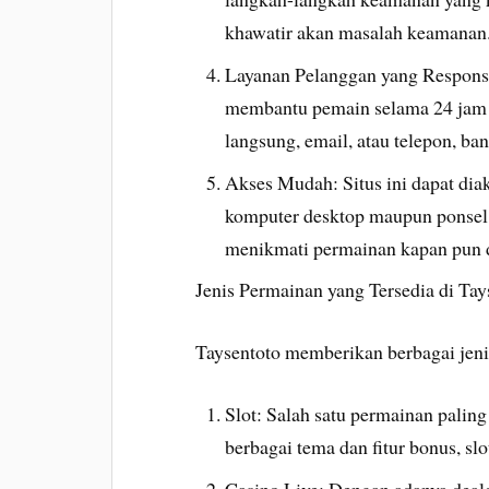
khawatir akan masalah keamanan
Layanan Pelanggan yang Responsi
membantu pemain selama 24 jam se
langsung, email, atau telepon, ban
Akses Mudah: Situs ini dapat dia
komputer desktop maupun ponsel.
menikmati permainan kapan pun 
Jenis Permainan yang Tersedia di Tay
Taysentoto memberikan berbagai jenis
Slot: Salah satu permainan paling
berbagai tema dan fitur bonus, slo
Casino Live: Dengan adanya deale