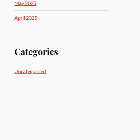
May 2025
April 2025
Categories
Uncategorized