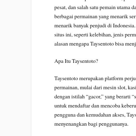
pesat, dan salah satu pemain utama d
berbagai permainan yang menarik ser
menarik banyak penjudi di Indonesia.
situs ini, seperti kelebihan, jenis p
alasan mengapa Taysentoto bisa menja
Apa Itu Taysentoto?
Taysentoto merupakan platform perj
permainan, mulai dari mesin slot, ka
dengan istilah “gacor,” yang berarti 
untuk mendaftar dan mencoba keber
pengguna dan kemudahan akses, Tay
menyenangkan bagi penggunanya.