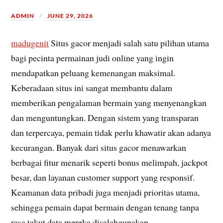
ADMIN
JUNE 29, 2026
madugenit
Situs gacor menjadi salah satu pilihan utama
bagi pecinta permainan judi online yang ingin
mendapatkan peluang kemenangan maksimal.
Keberadaan situs ini sangat membantu dalam
memberikan pengalaman bermain yang menyenangkan
dan menguntungkan. Dengan sistem yang transparan
dan terpercaya, pemain tidak perlu khawatir akan adanya
kecurangan. Banyak dari situs gacor menawarkan
berbagai fitur menarik seperti bonus melimpah, jackpot
besar, dan layanan customer support yang responsif.
Keamanan data pribadi juga menjadi prioritas utama,
sehingga pemain dapat bermain dengan tenang tanpa
rasa takut data mereka disalahgunakan.