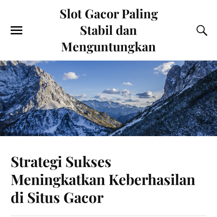
Slot Gacor Paling
Stabil dan
Menguntungkan
Strategi Sukses
Meningkatkan Keberhasilan
di Situs Gacor