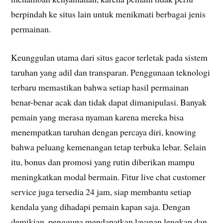
berpindah ke situs lain untuk menikmati berbagai jenis
permainan.
Keunggulan utama dari situs gacor terletak pada sistem
taruhan yang adil dan transparan. Penggunaan teknologi
terbaru memastikan bahwa setiap hasil permainan
benar-benar acak dan tidak dapat dimanipulasi. Banyak
pemain yang merasa nyaman karena mereka bisa
menempatkan taruhan dengan percaya diri, knowing
bahwa peluang kemenangan tetap terbuka lebar. Selain
itu, bonus dan promosi yang rutin diberikan mampu
meningkatkan modal bermain. Fitur live chat customer
service juga tersedia 24 jam, siap membantu setiap
kendala yang dihadapi pemain kapan saja. Dengan
demikian, pengguna mendapatkan layanan lengkap dan