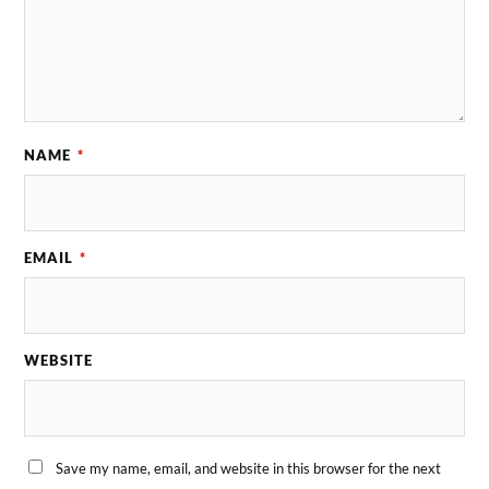
NAME
*
EMAIL
*
WEBSITE
Save my name, email, and website in this browser for the next