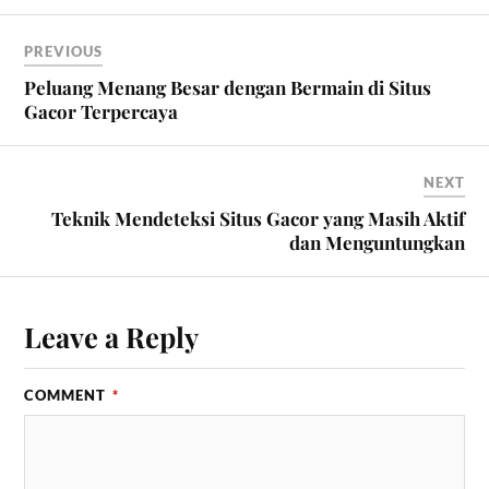
PREVIOUS
Peluang Menang Besar dengan Bermain di Situs
Gacor Terpercaya
NEXT
Teknik Mendeteksi Situs Gacor yang Masih Aktif
dan Menguntungkan
Leave a Reply
COMMENT
*