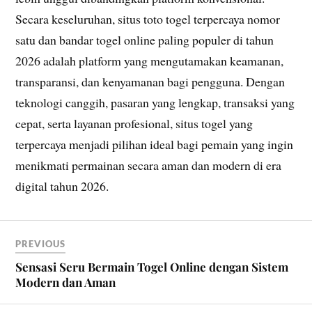
Secara keseluruhan, situs toto togel terpercaya nomor
satu dan bandar togel online paling populer di tahun
2026 adalah platform yang mengutamakan keamanan,
transparansi, dan kenyamanan bagi pengguna. Dengan
teknologi canggih, pasaran yang lengkap, transaksi yang
cepat, serta layanan profesional, situs togel yang
terpercaya menjadi pilihan ideal bagi pemain yang ingin
menikmati permainan secara aman dan modern di era
digital tahun 2026.
PREVIOUS
Sensasi Seru Bermain Togel Online dengan Sistem
Modern dan Aman