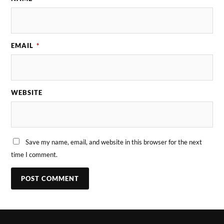
EMAIL
*
WEBSITE
Save my name, email, and website in this browser for the next
time I comment.