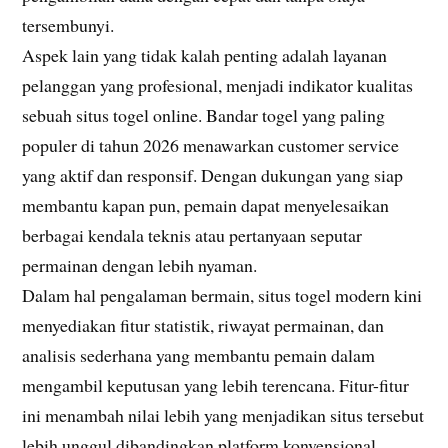
tersembunyi.
Aspek lain yang tidak kalah penting adalah layanan
pelanggan yang profesional, menjadi indikator kualitas
sebuah situs togel online. Bandar togel yang paling
populer di tahun 2026 menawarkan customer service
yang aktif dan responsif. Dengan dukungan yang siap
membantu kapan pun, pemain dapat menyelesaikan
berbagai kendala teknis atau pertanyaan seputar
permainan dengan lebih nyaman.
Dalam hal pengalaman bermain, situs togel modern kini
menyediakan fitur statistik, riwayat permainan, dan
analisis sederhana yang membantu pemain dalam
mengambil keputusan yang lebih terencana. Fitur-fitur
ini menambah nilai lebih yang menjadikan situs tersebut
lebih unggul dibandingkan platform konvensional.