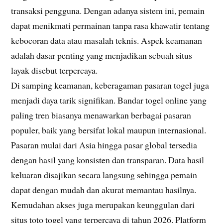
transaksi pengguna. Dengan adanya sistem ini, pemain
dapat menikmati permainan tanpa rasa khawatir tentang
kebocoran data atau masalah teknis. Aspek keamanan
adalah dasar penting yang menjadikan sebuah situs
layak disebut terpercaya.
Di samping keamanan, keberagaman pasaran togel juga
menjadi daya tarik signifikan. Bandar togel online yang
paling tren biasanya menawarkan berbagai pasaran
populer, baik yang bersifat lokal maupun internasional.
Pasaran mulai dari Asia hingga pasar global tersedia
dengan hasil yang konsisten dan transparan. Data hasil
keluaran disajikan secara langsung sehingga pemain
dapat dengan mudah dan akurat memantau hasilnya.
Kemudahan akses juga merupakan keunggulan dari
situs toto togel yang terpercaya di tahun 2026. Platform