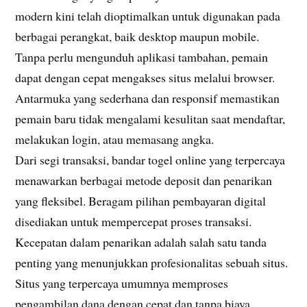
modern kini telah dioptimalkan untuk digunakan pada
berbagai perangkat, baik desktop maupun mobile.
Tanpa perlu mengunduh aplikasi tambahan, pemain
dapat dengan cepat mengakses situs melalui browser.
Antarmuka yang sederhana dan responsif memastikan
pemain baru tidak mengalami kesulitan saat mendaftar,
melakukan login, atau memasang angka.
Dari segi transaksi, bandar togel online yang terpercaya
menawarkan berbagai metode deposit dan penarikan
yang fleksibel. Beragam pilihan pembayaran digital
disediakan untuk mempercepat proses transaksi.
Kecepatan dalam penarikan adalah salah satu tanda
penting yang menunjukkan profesionalitas sebuah situs.
Situs yang terpercaya umumnya memproses
pengambilan dana dengan cepat dan tanpa biaya