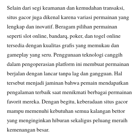
Selain dari segi keamanan dan kemudahan transaksi,
situs gacor juga dikenal karena variasi permainan yang
lengkap dan inovatif. Beragam pilihan permainan
seperti slot online, bandarq, poker, dan togel online
tersedia dengan kualitas grafis yang memukau dan
gameplay yang seru. Penggunaan teknologi canggih
dalam pengoperasian platform ini membuat permainan
berjalan dengan lancar tanpa lag dan gangguan. Hal
tersebut menjadi jaminan bahwa pemain mendapatkan
pengalaman terbaik saat menikmati berbagai permainan
favorit mereka. Dengan begitu, keberadaan situs gacor
mampu memenuhi kebutuhan semua kalangan bettor
yang menginginkan hiburan sekaligus peluang meraih
kemenangan besar.