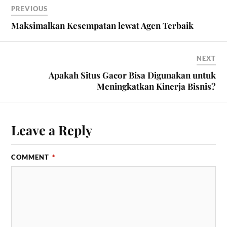
PREVIOUS
Maksimalkan Kesempatan lewat Agen Terbaik
NEXT
Apakah Situs Gacor Bisa Digunakan untuk
Meningkatkan Kinerja Bisnis?
Leave a Reply
COMMENT
*