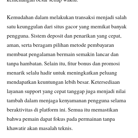
Kemudahan dalam melakukan transaksi menjadi salah
satu keunggulan dari situs gacor yang memikat banyak
pengguna. Sistem deposit dan penarikan yang cepat,
aman, serta beragam pilihan metode pembayaran
membuat pengalaman bermain semakin lancar dan
tanpa hambatan. Selain itu, fitur bonus dan promosi
menarik selalu hadir untuk meningkatkan peluang
mendapatkan keuntungan lebih besar. Ketersediaan
layanan support yang cepat tanggap juga menjadi nilai
tambah dalam menjaga kenyamanan pengguna selama
beraktivitas di platform ini. Semua itu memastikan
bahwa pemain dapat fokus pada permainan tanpa
khawatir akan masalah teknis.