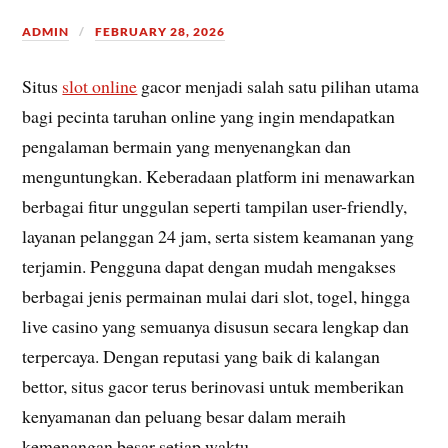
ADMIN
FEBRUARY 28, 2026
Situs
slot online
gacor menjadi salah satu pilihan utama
bagi pecinta taruhan online yang ingin mendapatkan
pengalaman bermain yang menyenangkan dan
menguntungkan. Keberadaan platform ini menawarkan
berbagai fitur unggulan seperti tampilan user-friendly,
layanan pelanggan 24 jam, serta sistem keamanan yang
terjamin. Pengguna dapat dengan mudah mengakses
berbagai jenis permainan mulai dari slot, togel, hingga
live casino yang semuanya disusun secara lengkap dan
terpercaya. Dengan reputasi yang baik di kalangan
bettor, situs gacor terus berinovasi untuk memberikan
kenyamanan dan peluang besar dalam meraih
kemenangan besar setiap waktu.