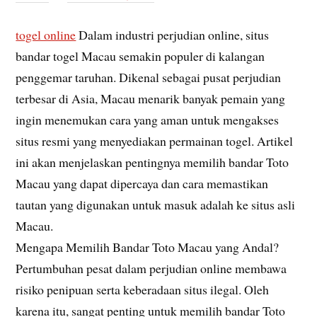
togel online
Dalam industri perjudian online, situs
bandar togel Macau semakin populer di kalangan
penggemar taruhan. Dikenal sebagai pusat perjudian
terbesar di Asia, Macau menarik banyak pemain yang
ingin menemukan cara yang aman untuk mengakses
situs resmi yang menyediakan permainan togel. Artikel
ini akan menjelaskan pentingnya memilih bandar Toto
Macau yang dapat dipercaya dan cara memastikan
tautan yang digunakan untuk masuk adalah ke situs asli
Macau.
Mengapa Memilih Bandar Toto Macau yang Andal?
Pertumbuhan pesat dalam perjudian online membawa
risiko penipuan serta keberadaan situs ilegal. Oleh
karena itu, sangat penting untuk memilih bandar Toto