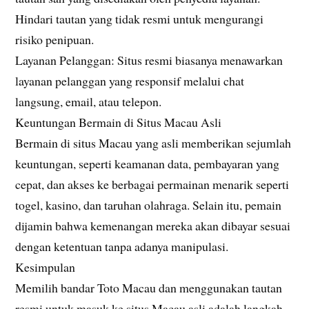
Hindari tautan yang tidak resmi untuk mengurangi
risiko penipuan.
Layanan Pelanggan: Situs resmi biasanya menawarkan
layanan pelanggan yang responsif melalui chat
langsung, email, atau telepon.
Keuntungan Bermain di Situs Macau Asli
Bermain di situs Macau yang asli memberikan sejumlah
keuntungan, seperti keamanan data, pembayaran yang
cepat, dan akses ke berbagai permainan menarik seperti
togel, kasino, dan taruhan olahraga. Selain itu, pemain
dijamin bahwa kemenangan mereka akan dibayar sesuai
dengan ketentuan tanpa adanya manipulasi.
Kesimpulan
Memilih bandar Toto Macau dan menggunakan tautan
resmi untuk masuk ke situs Macau asli adalah langkah