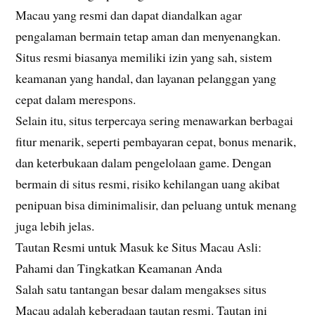
Macau yang resmi dan dapat diandalkan agar
pengalaman bermain tetap aman dan menyenangkan.
Situs resmi biasanya memiliki izin yang sah, sistem
keamanan yang handal, dan layanan pelanggan yang
cepat dalam merespons.
Selain itu, situs terpercaya sering menawarkan berbagai
fitur menarik, seperti pembayaran cepat, bonus menarik,
dan keterbukaan dalam pengelolaan game. Dengan
bermain di situs resmi, risiko kehilangan uang akibat
penipuan bisa diminimalisir, dan peluang untuk menang
juga lebih jelas.
Tautan Resmi untuk Masuk ke Situs Macau Asli:
Pahami dan Tingkatkan Keamanan Anda
Salah satu tantangan besar dalam mengakses situs
Macau adalah keberadaan tautan resmi. Tautan ini