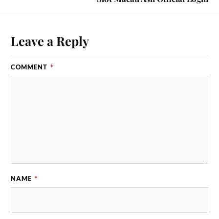
Leave a Reply
COMMENT
*
NAME
*