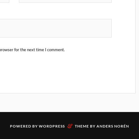
browser for the next time I comment.
&
POWERED BY
WORDPRESS
THEME BY
ANDERS NORÉN