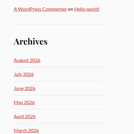
A WordPress Commenter
on
Hello world!
Archives
August 2026
July 2026
June 2026
May 2026
April 2026
March 2026