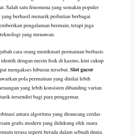
at. Salah satu fenomena yang semakin populer
r
yang berhasil menarik perhatian berbagai
memberikan pengalaman bermain, tetapi juga
 teknologi yang menawan.
ubah cara orang menikmati permainan berbasis
 identik dengan mesin fisik di kasino, kini cukup
Slot gacor
apat mengakses hiburan tersebut.
awarkan pola permainan yang dinilai lebih
nangan yang lebih konsisten dibanding varian
 tarik tersendiri bagi para penggemar.
mbinasi antara algoritma yang dirancang cerdas
esain grafis modern yang didukung efek suara
main terasa seperti berada dalam sebuah dunia