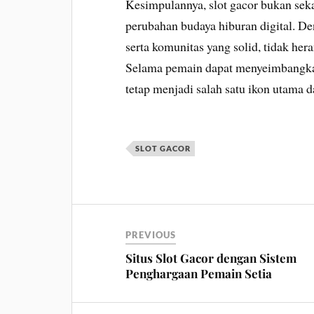
Kesimpulannya, slot gacor bukan sek
perubahan budaya hiburan digital. De
serta komunitas yang solid, tidak her
Selama pemain dapat menyeimbangkan
tetap menjadi salah satu ikon utama 
SLOT GACOR
PREVIOUS
Situs Slot Gacor dengan Sistem
Penghargaan Pemain Setia