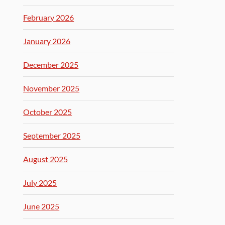
February 2026
January 2026
December 2025
November 2025
October 2025
September 2025
August 2025
July 2025
June 2025