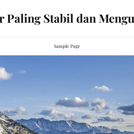
r Paling Stabil dan Men
Sample Page