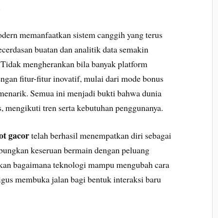
.
modern memanfaatkan sistem canggih yang terus
 kecerdasan buatan dan analitik data semakin
Tidak mengherankan bila banyak platform
gan fitur-fitur inovatif, mulai dari mode bonus
 menarik. Semua ini menjadi bukti bahwa dunia
is, mengikuti tren serta kebutuhan penggunanya.
lot gacor
telah berhasil menempatkan diri sebagai
bungkan keseruan bermain dengan peluang
kan bagaimana teknologi mampu mengubah cara
igus membuka jalan bagi bentuk interaksi baru