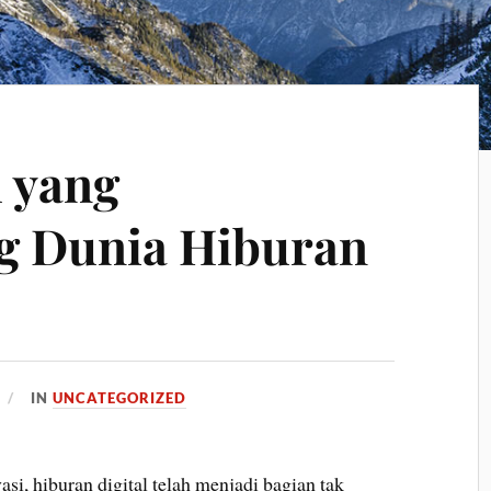
l yang
 Dunia Hiburan
IN
UNCATEGORIZED
si, hiburan digital telah menjadi bagian tak