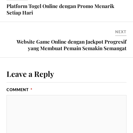
Platform Togel Online dengan Promo Menarik
Setiap Hari
NEXT
Website Game Online dengan Jackpot Progresif
yang Membuat Pemain Semakin Semangat
Leave a Reply
COMMENT
*