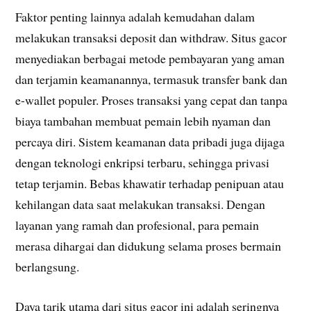
Faktor penting lainnya adalah kemudahan dalam
melakukan transaksi deposit dan withdraw. Situs gacor
menyediakan berbagai metode pembayaran yang aman
dan terjamin keamanannya, termasuk transfer bank dan
e-wallet populer. Proses transaksi yang cepat dan tanpa
biaya tambahan membuat pemain lebih nyaman dan
percaya diri. Sistem keamanan data pribadi juga dijaga
dengan teknologi enkripsi terbaru, sehingga privasi
tetap terjamin. Bebas khawatir terhadap penipuan atau
kehilangan data saat melakukan transaksi. Dengan
layanan yang ramah dan profesional, para pemain
merasa dihargai dan didukung selama proses bermain
berlangsung.
Daya tarik utama dari situs gacor ini adalah seringnya