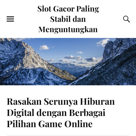
Slot Gacor Paling
Stabil dan
Menguntungkan
Rasakan Serunya Hiburan
Digital dengan Berbagai
Pilihan Game Online