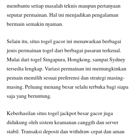
membantu setiap masalah teknis maupun pertanyaan
seputar permainan. Hal ini menjadikan pengalaman
bermain semakin nyaman.
Selain itu, situs togel gacor ini menawarkan berbagai
jenis permainan togel dari berbagai pasaran terkenal.
Mulai dari togel Singapura, Hongkong, sampai Sydney
tersedia lengkap. Variasi permainan ini memungkinkan
pemain memilih sesuai preferensi dan strategi masing-
masing. Peluang menang besar selalu terbuka bagi siapa
saja yang beruntung.
Keberhasilan situs togel jackpot besar gacor juga
didukung oleh sistem keamanan canggih dan server
stabil. Transaksi deposit dan withdraw cepat dan aman