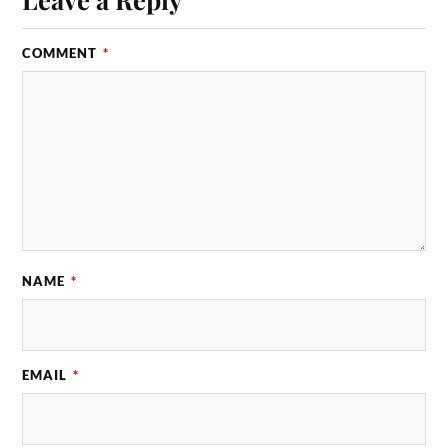
COMMENT
*
NAME
*
EMAIL
*