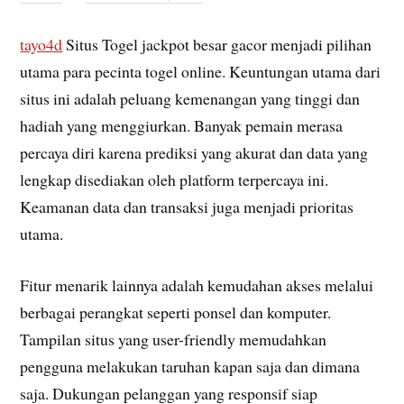
tayo4d
Situs Togel jackpot besar gacor menjadi pilihan
utama para pecinta togel online. Keuntungan utama dari
situs ini adalah peluang kemenangan yang tinggi dan
hadiah yang menggiurkan. Banyak pemain merasa
percaya diri karena prediksi yang akurat dan data yang
lengkap disediakan oleh platform terpercaya ini.
Keamanan data dan transaksi juga menjadi prioritas
utama.
Fitur menarik lainnya adalah kemudahan akses melalui
berbagai perangkat seperti ponsel dan komputer.
Tampilan situs yang user-friendly memudahkan
pengguna melakukan taruhan kapan saja dan dimana
saja. Dukungan pelanggan yang responsif siap