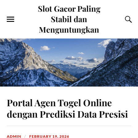
Slot Gacor Paling
Stabil dan
Menguntungkan
Portal Agen Togel Online
dengan Prediksi Data Presisi
ADMIN
FEBRUARY 19, 2026