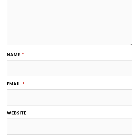
NAME
*
EMAIL
*
WEBSITE