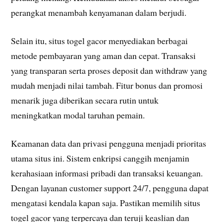
perangkat menambah kenyamanan dalam berjudi.
Selain itu, situs togel gacor menyediakan berbagai
metode pembayaran yang aman dan cepat. Transaksi
yang transparan serta proses deposit dan withdraw yang
mudah menjadi nilai tambah. Fitur bonus dan promosi
menarik juga diberikan secara rutin untuk
meningkatkan modal taruhan pemain.
Keamanan data dan privasi pengguna menjadi prioritas
utama situs ini. Sistem enkripsi canggih menjamin
kerahasiaan informasi pribadi dan transaksi keuangan.
Dengan layanan customer support 24/7, pengguna dapat
mengatasi kendala kapan saja. Pastikan memilih situs
togel gacor yang terpercaya dan teruji keaslian dan