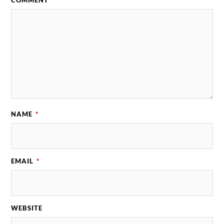
COMMENT
*
NAME
*
EMAIL
*
WEBSITE