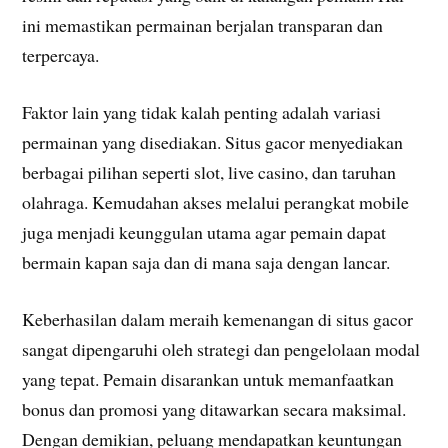
ini memastikan permainan berjalan transparan dan
terpercaya.
Faktor lain yang tidak kalah penting adalah variasi
permainan yang disediakan. Situs gacor menyediakan
berbagai pilihan seperti slot, live casino, dan taruhan
olahraga. Kemudahan akses melalui perangkat mobile
juga menjadi keunggulan utama agar pemain dapat
bermain kapan saja dan di mana saja dengan lancar.
Keberhasilan dalam meraih kemenangan di situs gacor
sangat dipengaruhi oleh strategi dan pengelolaan modal
yang tepat. Pemain disarankan untuk memanfaatkan
bonus dan promosi yang ditawarkan secara maksimal.
Dengan demikian, peluang mendapatkan keuntungan