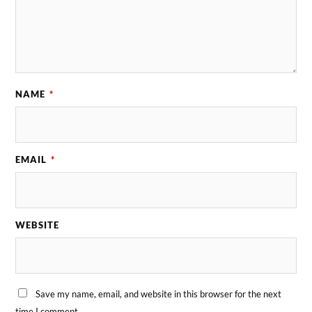
NAME
*
EMAIL
*
WEBSITE
Save my name, email, and website in this browser for the next
time I comment.