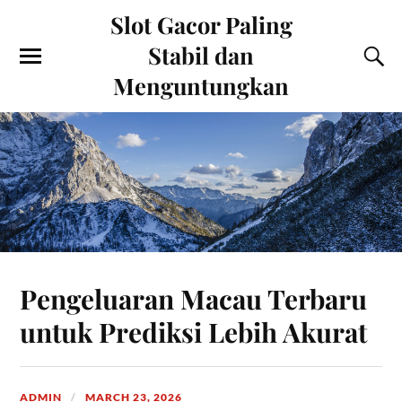
Slot Gacor Paling
Stabil dan
Menguntungkan
Pengeluaran Macau Terbaru
untuk Prediksi Lebih Akurat
ADMIN
MARCH 23, 2026