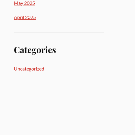
May 2025
April 2025
Categories
Uncategorized