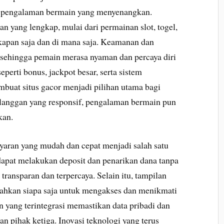
n pengalaman bermain yang menyenangkan.
n yang lengkap, mulai dari permainan slot, togel,
 kapan saja dan di mana saja. Keamanan dan
, sehingga pemain merasa nyaman dan percaya diri
seperti bonus, jackpot besar, serta sistem
uat situs gacor menjadi pilihan utama bagi
langgan yang responsif, pengalaman bermain pun
kan.
aran yang mudah dan cepat menjadi salah satu
dapat melakukan deposit dan penarikan dana tanpa
transparan dan terpercaya. Selain itu, tampilan
ahkan siapa saja untuk mengakses dan menikmati
 yang terintegrasi memastikan data pribadi dan
an pihak ketiga. Inovasi teknologi yang terus