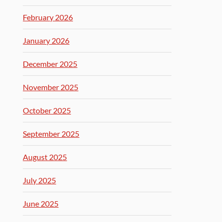
February 2026
January 2026
December 2025
November 2025
October 2025
September 2025
August 2025
July 2025
June 2025