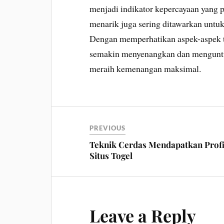
menjadi indikator kepercayaan yang p
menarik juga sering ditawarkan untu
Dengan memperhatikan aspek-aspek te
semakin menyenangkan dan menguntu
meraih kemenangan maksimal.
PREVIOUS
Teknik Cerdas Mendapatkan Profi
Situs Togel
Leave a Reply