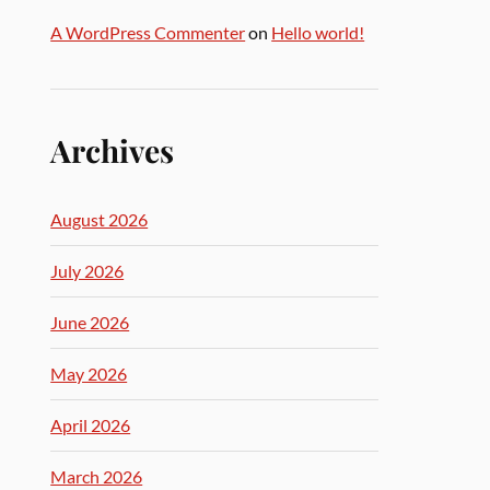
A WordPress Commenter
on
Hello world!
Archives
August 2026
July 2026
June 2026
May 2026
April 2026
March 2026