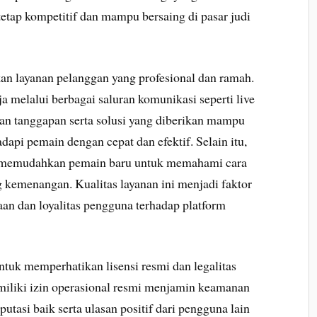
tetap kompetitif dan mampu bersaing di pasar judi
kan layanan pelanggan yang profesional dan ramah.
 melalui berbagai saluran komunikasi seperti live
tan tanggapan serta solusi yang diberikan mampu
dapi pemain dengan cepat dan efektif. Selain itu,
al memudahkan pemain baru untuk memahami cara
kemenangan. Kualitas layanan ini menjadi faktor
an dan loyalitas pengguna terhadap platform
ntuk memperhatikan lisensi resmi dan legalitas
emiliki izin operasional resmi menjamin keamanan
putasi baik serta ulasan positif dari pengguna lain