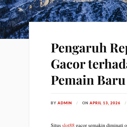
Pengaruh Rep
Gacor terha
Pemain Baru
BY
ADMIN
ON
APRIL 13, 2026
Situs
slot88
gacor semakin diminati o