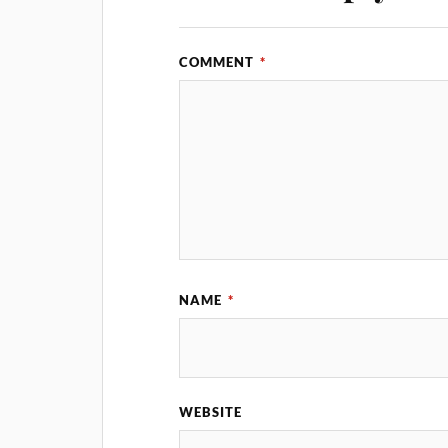
COMMENT
*
NAME
*
WEBSITE