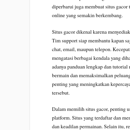
diperbarui juga membuat situs gacor 
online yang semakin berkembang.
Situs gacor dikenal karena menyedia
Tim support siap membantu kapan saja
chat, email, maupun telepon. Kecepa
mengatasi berbagai kendala yang diha
adanya panduan lengkap dan tutori
bermain dan memaksimalkan peluang 
penting yang meningkatkan kepercaya
tersebut.
Dalam memilih situs gacor, penting u
platform. Situs yang terdaftar dan m
dan keadilan permainan. Selain itu, re