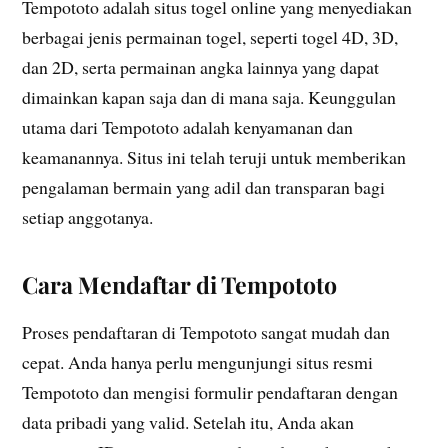
Tempototo adalah situs togel online yang menyediakan
berbagai jenis permainan togel, seperti togel 4D, 3D,
dan 2D, serta permainan angka lainnya yang dapat
dimainkan kapan saja dan di mana saja. Keunggulan
utama dari Tempototo adalah kenyamanan dan
keamanannya. Situs ini telah teruji untuk memberikan
pengalaman bermain yang adil dan transparan bagi
setiap anggotanya.
Cara Mendaftar di Tempototo
Proses pendaftaran di Tempototo sangat mudah dan
cepat. Anda hanya perlu mengunjungi situs resmi
Tempototo dan mengisi formulir pendaftaran dengan
data pribadi yang valid. Setelah itu, Anda akan