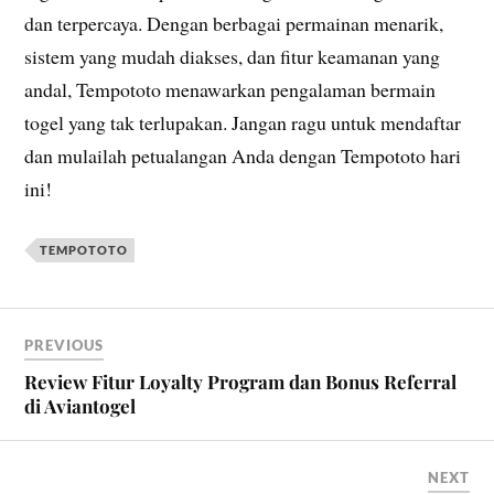
dan terpercaya. Dengan berbagai permainan menarik,
sistem yang mudah diakses, dan fitur keamanan yang
andal, Tempototo menawarkan pengalaman bermain
togel yang tak terlupakan. Jangan ragu untuk mendaftar
dan mulailah petualangan Anda dengan Tempototo hari
ini!
TEMPOTOTO
PREVIOUS
Review Fitur Loyalty Program dan Bonus Referral
di Aviantogel
NEXT