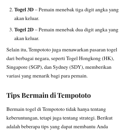
Togel 3D
– Pemain menebak tiga digit angka yang
akan keluar.
Togel 2D
– Pemain menebak dua digit angka yang
akan keluar.
Selain itu, Tempototo juga menawarkan pasaran togel
dari berbagai negara, seperti Togel Hongkong (HK),
Singapore (SGP), dan Sydney (SDY), memberikan
variasi yang menarik bagi para pemain.
Tips Bermain di Tempototo
Bermain togel di Tempototo tidak hanya tentang
keberuntungan, tetapi juga tentang strategi. Berikut
adalah beberapa tips yang dapat membantu Anda