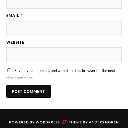
EMAIL
*
WEBSITE
Save my name, email, and website in this browser for the next
time I comment.
&
POWERED BY
WORDPRESS
THEME BY
ANDERS NORÉN