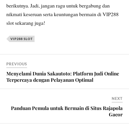
berikutnya. Jadi, jangan ragu untuk bergabung dan
nikmati keseruan serta keuntungan bermain di VIP288
slot sekarang juga!
VIP288 SLOT
PREVIOUS
Menyelami Dunia Sakautoto: Platform Judi Online
Terpercaya dengan Pelayanan Optimal
NEXT
Panduan Pemula untuk Bermain di Situs Rajapola
Gacor