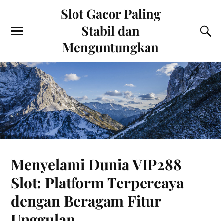
Slot Gacor Paling
Stabil dan
Menguntungkan
Menyelami Dunia VIP288
Slot: Platform Terpercaya
dengan Beragam Fitur
Unggulan