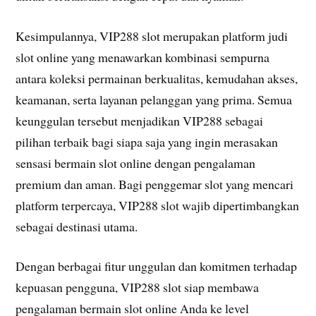
Kesimpulannya, VIP288 slot merupakan platform judi
slot online yang menawarkan kombinasi sempurna
antara koleksi permainan berkualitas, kemudahan akses,
keamanan, serta layanan pelanggan yang prima. Semua
keunggulan tersebut menjadikan VIP288 sebagai
pilihan terbaik bagi siapa saja yang ingin merasakan
sensasi bermain slot online dengan pengalaman
premium dan aman. Bagi penggemar slot yang mencari
platform terpercaya, VIP288 slot wajib dipertimbangkan
sebagai destinasi utama.
Dengan berbagai fitur unggulan dan komitmen terhadap
kepuasan pengguna, VIP288 slot siap membawa
pengalaman bermain slot online Anda ke level