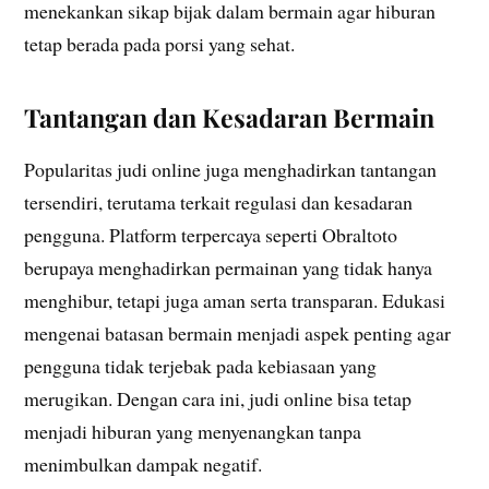
menekankan sikap bijak dalam bermain agar hiburan
tetap berada pada porsi yang sehat.
Tantangan dan Kesadaran Bermain
Popularitas judi online juga menghadirkan tantangan
tersendiri, terutama terkait regulasi dan kesadaran
pengguna. Platform terpercaya seperti Obraltoto
berupaya menghadirkan permainan yang tidak hanya
menghibur, tetapi juga aman serta transparan. Edukasi
mengenai batasan bermain menjadi aspek penting agar
pengguna tidak terjebak pada kebiasaan yang
merugikan. Dengan cara ini, judi online bisa tetap
menjadi hiburan yang menyenangkan tanpa
menimbulkan dampak negatif.