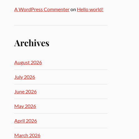
A WordPress Commenter
on
Hello world!
Archives
August 2026
July 2026
June 2026
May 2026
April 2026
March 2026