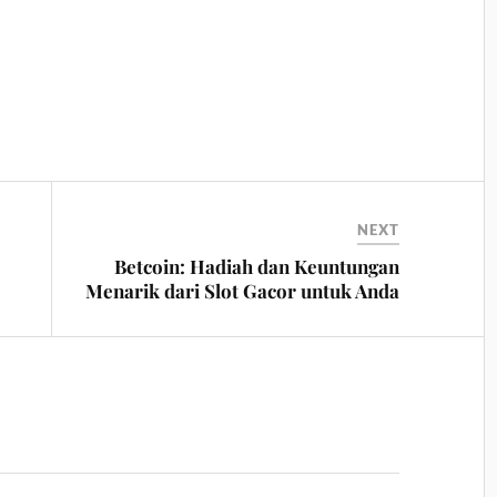
NEXT
Betcoin: Hadiah dan Keuntungan
Menarik dari Slot Gacor untuk Anda