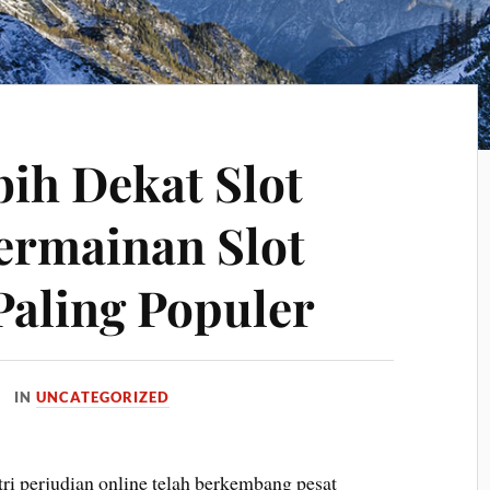
ih Dekat Slot
ermainan Slot
Paling Populer
IN
UNCATEGORIZED
tri perjudian online telah berkembang pesat