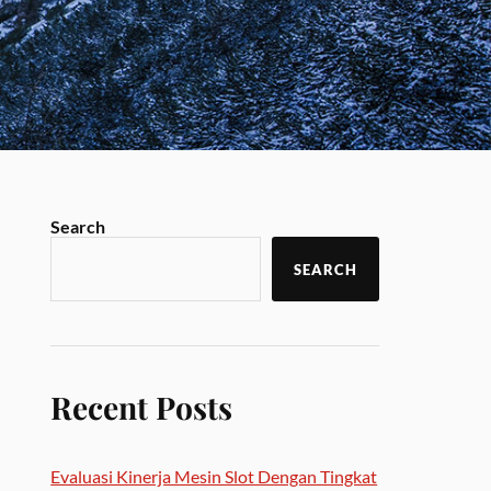
Search
SEARCH
Recent Posts
Evaluasi Kinerja Mesin Slot Dengan Tingkat