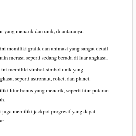
r yang menarik dan unik, di antaranya:
ini memiliki grafik dan animasi yang sangat detail
 merasa seperti sedang berada di luar angkasa.
 ini memiliki simbol-simbol unik yang
asa, seperti astronaut, roket, dan planet.
iki fitur bonus yang menarik, seperti fitur putaran
ah.
i juga memiliki jackpot progresif yang dapat
ar.