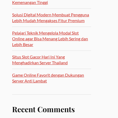
Kemenangan Tinggi
Solusi Digital Modern Membuat Pengguna
Lebih Mudah Mengakses Fitur Premium
Pelajari Teknik Mengelola Modal Slot
Online agar Bisa Menang Lebih Sering dan
Lebih Besar
Situs Slot Gacor Hari Ini Yang
Menghadirkan Server Thailand
Game Online Favorit dengan Dukungan
Server Anti Lambat
Recent Comments