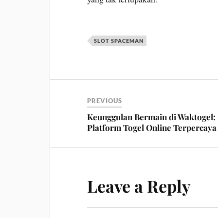
SLOT SPACEMAN
PREVIOUS
Keunggulan Bermain di Waktogel:
Platform Togel Online Terpercaya
Leave a Reply