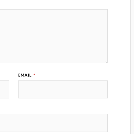
EMAIL
*