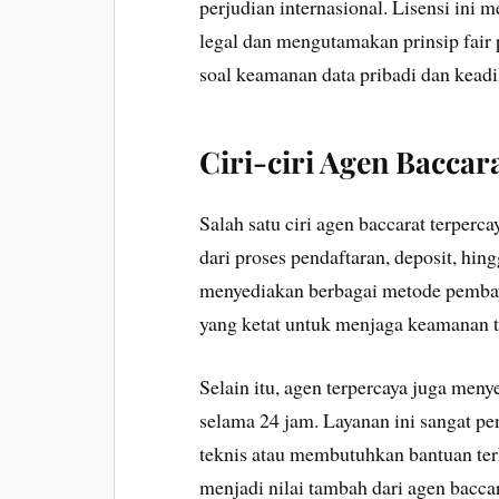
perjudian internasional. Lisensi ini 
legal dan mengutamakan prinsip fair 
soal keamanan data pribadi dan kead
Ciri-ciri Agen Baccar
Salah satu ciri agen baccarat terperc
dari proses pendaftaran, deposit, hi
menyediakan berbagai metode pembaya
yang ketat untuk menjaga keamanan t
Selain itu, agen terpercaya juga me
selama 24 jam. Layanan ini sangat p
teknis atau membutuhkan bantuan terk
menjadi nilai tambah dari agen baccar