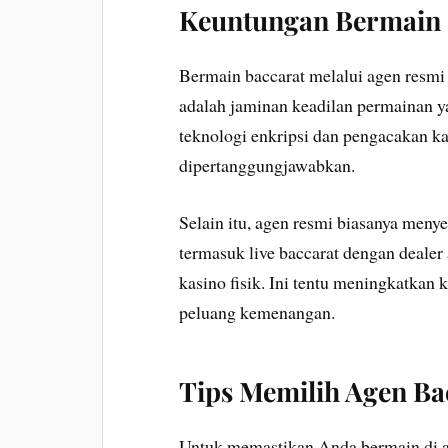
Keuntungan Bermain 
Bermain baccarat melalui agen resm
adalah jaminan keadilan permainan y
teknologi enkripsi dan pengacakan ka
dipertanggungjawabkan.
Selain itu, agen resmi biasanya meny
termasuk live baccarat dengan dealer
kasino fisik. Ini tentu meningkatkan
peluang kemenangan.
Tips Memilih Agen Ba
Untuk memastikan Anda bermain di ag