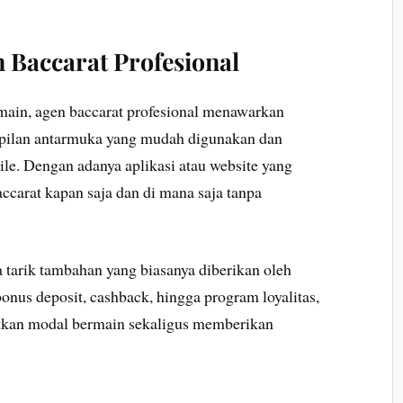
 Baccarat Profesional
in, agen baccarat profesional menawarkan
ampilan antarmuka yang mudah digunakan dan
le. Dengan adanya aplikasi atau website yang
ccarat kapan saja dan di mana saja tanpa
 tarik tambahan yang biasanya diberikan oleh
bonus deposit, cashback, hingga program loyalitas,
tkan modal bermain sekaligus memberikan