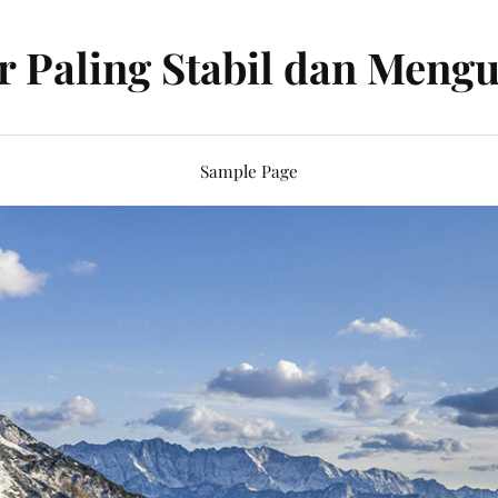
r Paling Stabil dan Men
Sample Page