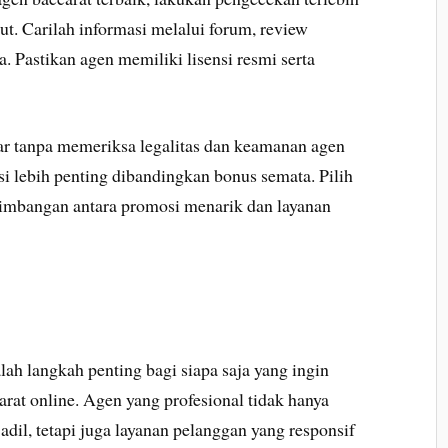
ut. Carilah informasi melalui forum, review
. Pastikan agen memiliki lisensi resmi serta
ar tanpa memeriksa legalitas dan keamanan agen
i lebih penting dibandingkan bonus semata. Pilih
imbangan antara promosi menarik dan layanan
lah langkah penting bagi siapa saja yang ingin
rat online. Agen yang profesional tidak hanya
il, tetapi juga layanan pelanggan yang responsif