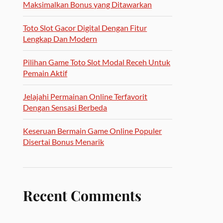
Maksimalkan Bonus yang Ditawarkan
Toto Slot Gacor Digital Dengan Fitur
Lengkap Dan Modern
Pilihan Game Toto Slot Modal Receh Untuk
Pemain Aktif
Jelajahi Permainan Online Terfavorit
Dengan Sensasi Berbeda
Keseruan Bermain Game Online Populer
Disertai Bonus Menarik
Recent Comments