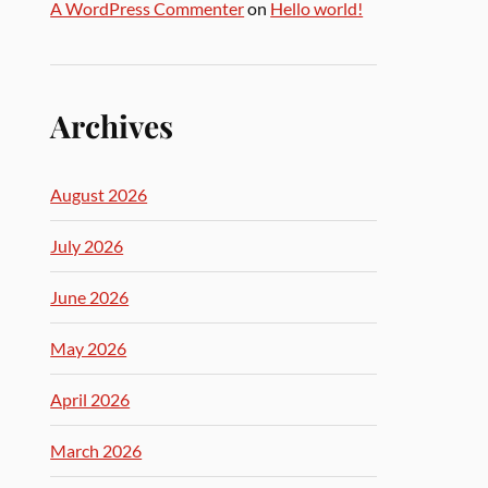
A WordPress Commenter
on
Hello world!
Archives
August 2026
July 2026
June 2026
May 2026
April 2026
March 2026