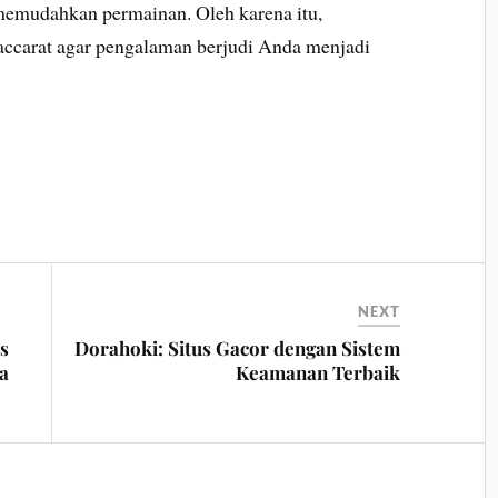
 memudahkan permainan. Oleh karena itu,
accarat agar pengalaman berjudi Anda menjadi
NEXT
s
Dorahoki: Situs Gacor dengan Sistem
a
Keamanan Terbaik