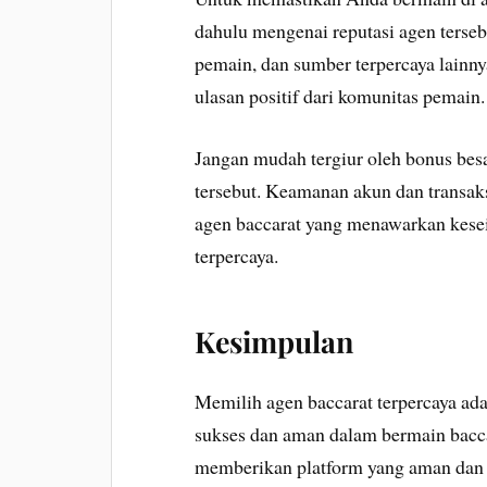
dahulu mengenai reputasi agen terseb
pemain, dan sumber terpercaya lainnya
ulasan positif dari komunitas pemain.
Jangan mudah tergiur oleh bonus bes
tersebut. Keamanan akun dan transaks
agen baccarat yang menawarkan kese
terpercaya.
Kesimpulan
Memilih agen baccarat terpercaya ada
sukses dan aman dalam bermain bacca
memberikan platform yang aman dan ad