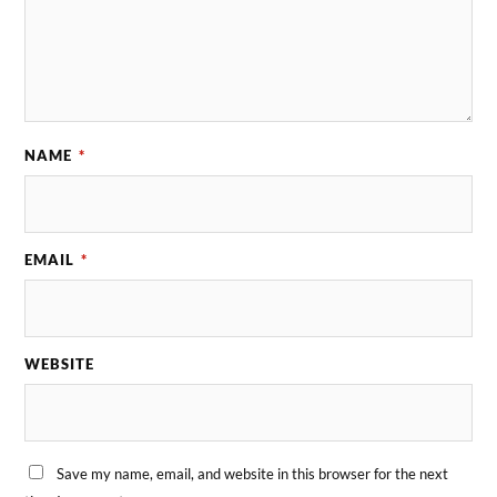
NAME
*
EMAIL
*
WEBSITE
Save my name, email, and website in this browser for the next