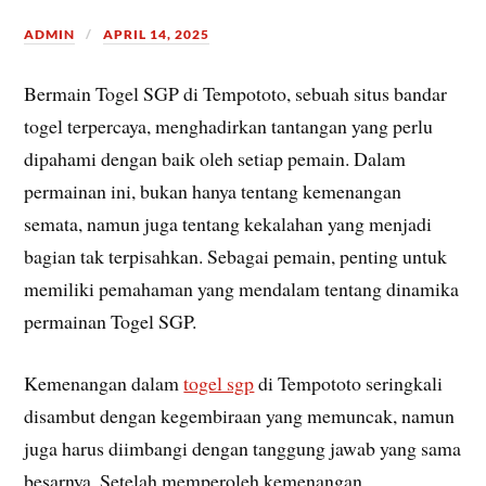
ADMIN
APRIL 14, 2025
Bermain Togel SGP di Tempototo, sebuah situs bandar
togel terpercaya, menghadirkan tantangan yang perlu
dipahami dengan baik oleh setiap pemain. Dalam
permainan ini, bukan hanya tentang kemenangan
semata, namun juga tentang kekalahan yang menjadi
bagian tak terpisahkan. Sebagai pemain, penting untuk
memiliki pemahaman yang mendalam tentang dinamika
permainan Togel SGP.
Kemenangan dalam
togel sgp
di Tempototo seringkali
disambut dengan kegembiraan yang memuncak, namun
juga harus diimbangi dengan tanggung jawab yang sama
besarnya. Setelah memperoleh kemenangan,