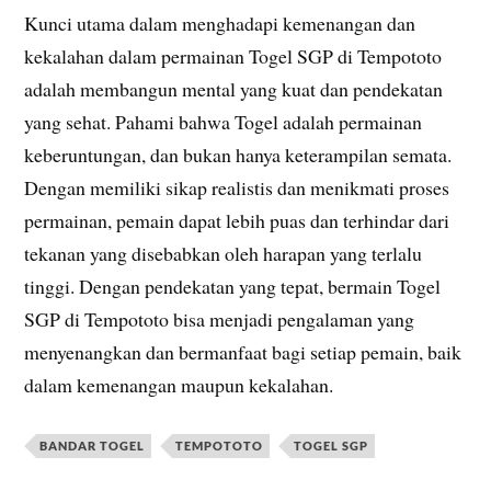
Kunci utama dalam menghadapi kemenangan dan
kekalahan dalam permainan Togel SGP di Tempototo
adalah membangun mental yang kuat dan pendekatan
yang sehat. Pahami bahwa Togel adalah permainan
keberuntungan, dan bukan hanya keterampilan semata.
Dengan memiliki sikap realistis dan menikmati proses
permainan, pemain dapat lebih puas dan terhindar dari
tekanan yang disebabkan oleh harapan yang terlalu
tinggi. Dengan pendekatan yang tepat, bermain Togel
SGP di Tempototo bisa menjadi pengalaman yang
menyenangkan dan bermanfaat bagi setiap pemain, baik
dalam kemenangan maupun kekalahan.
BANDAR TOGEL
TEMPOTOTO
TOGEL SGP