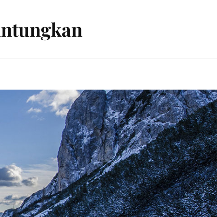
guntungkan