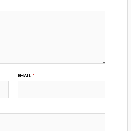
EMAIL
*