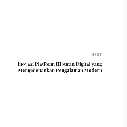
NEXT
Inovasi Platform Hiburan Digital yang
Mengedepankan Pengalaman Modern