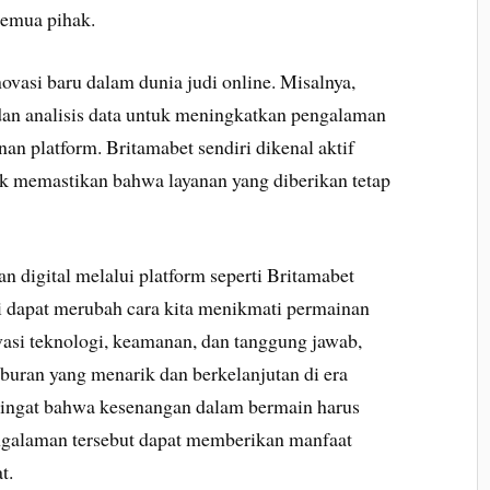
semua pihak.
ovasi baru dalam dunia judi online. Misalnya,
an analisis data untuk meningkatkan pengalaman
n platform. Britamabet sendiri dikenal aktif
uk memastikan bahwa layanan yang diberikan tetap
 digital melalui platform seperti Britamabet
 dapat merubah cara kita menikmati permainan
vasi teknologi, keamanan, dan tanggung jawab,
hiburan yang menarik dan berkelanjutan di era
engingat bahwa kesenangan dalam bermain harus
engalaman tersebut dapat memberikan manfaat
t.