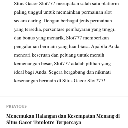
Situs Gacor Slot777 merupakan salah satu platform
paling unggul untuk memainkan permainan slot
secara daring. Dengan berbagai jenis permainan
yang tersedia, persentase pembayaran yang tinggi,
dan bonus yang menarik, Slot777 memberikan
pengalaman bermain yang luar biasa. Apabila Anda
mencari keseruan dan peluang untuk meraih
kemenangan besar, Slot777 adalah pilihan yang
ideal bagi Anda. Segera bergabung dan nikmati
kesenangan bermain di Situs Gacor Slot777!.
PREVIOUS
Menemukan Halangan dan Kesempatan Menang di
Situs Gacor Totolotre Terpercaya