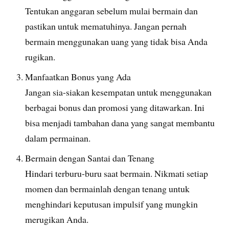
Tentukan anggaran sebelum mulai bermain dan
pastikan untuk mematuhinya. Jangan pernah
bermain menggunakan uang yang tidak bisa Anda
rugikan.
Manfaatkan Bonus yang Ada
Jangan sia-siakan kesempatan untuk menggunakan
berbagai bonus dan promosi yang ditawarkan. Ini
bisa menjadi tambahan dana yang sangat membantu
dalam permainan.
Bermain dengan Santai dan Tenang
Hindari terburu-buru saat bermain. Nikmati setiap
momen dan bermainlah dengan tenang untuk
menghindari keputusan impulsif yang mungkin
merugikan Anda.