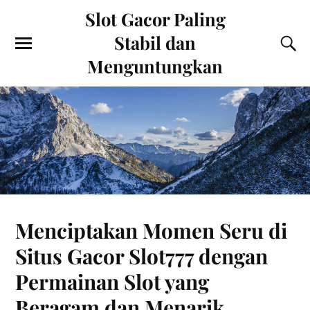
Slot Gacor Paling
Stabil dan
Menguntungkan
Menciptakan Momen Seru di
Situs Gacor Slot777 dengan
Permainan Slot yang
Beragam dan Menarik