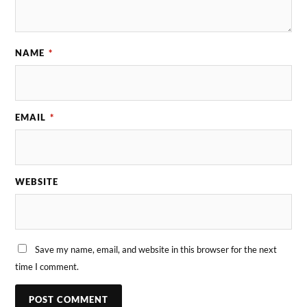
NAME
*
EMAIL
*
WEBSITE
Save my name, email, and website in this browser for the next
time I comment.