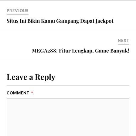
PREVIOUS
Situs Ini Bikin Kamu Gampang Dapat Jackpot
NEXT
MEGA288: Fitur Lengkap, Game Banyak!
Leave a Reply
COMMENT
*