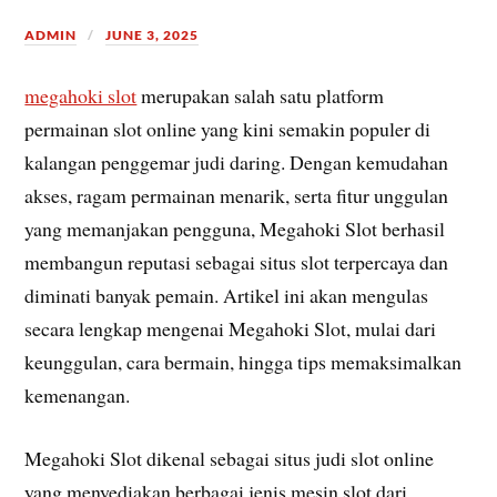
ADMIN
JUNE 3, 2025
megahoki slot
merupakan salah satu platform
permainan slot online yang kini semakin populer di
kalangan penggemar judi daring. Dengan kemudahan
akses, ragam permainan menarik, serta fitur unggulan
yang memanjakan pengguna, Megahoki Slot berhasil
membangun reputasi sebagai situs slot terpercaya dan
diminati banyak pemain. Artikel ini akan mengulas
secara lengkap mengenai Megahoki Slot, mulai dari
keunggulan, cara bermain, hingga tips memaksimalkan
kemenangan.
Megahoki Slot dikenal sebagai situs judi slot online
yang menyediakan berbagai jenis mesin slot dari