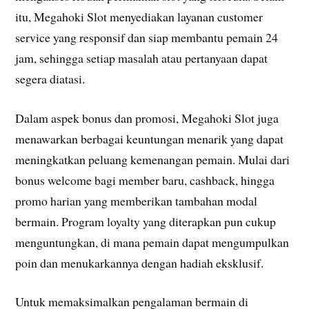
itu, Megahoki Slot menyediakan layanan customer
service yang responsif dan siap membantu pemain 24
jam, sehingga setiap masalah atau pertanyaan dapat
segera diatasi.
Dalam aspek bonus dan promosi, Megahoki Slot juga
menawarkan berbagai keuntungan menarik yang dapat
meningkatkan peluang kemenangan pemain. Mulai dari
bonus welcome bagi member baru, cashback, hingga
promo harian yang memberikan tambahan modal
bermain. Program loyalty yang diterapkan pun cukup
menguntungkan, di mana pemain dapat mengumpulkan
poin dan menukarkannya dengan hadiah eksklusif.
Untuk memaksimalkan pengalaman bermain di