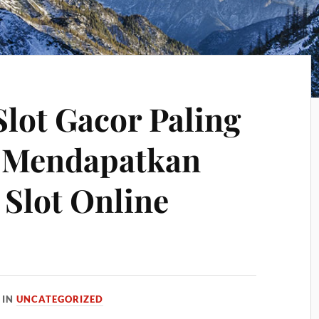
lot Gacor Paling
k Mendapatkan
Slot Online
IN
UNCATEGORIZED