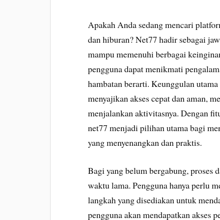
Apakah Anda sedang mencari platfor
dan hiburan? Net77 hadir sebagai ja
mampu memenuhi berbagai keinginan 
pengguna dapat menikmati pengalaman
hambatan berarti. Keunggulan utama 
menyajikan akses cepat dan aman, m
menjalankan aktivitasnya. Dengan fi
net77 menjadi pilihan utama bagi me
yang menyenangkan dan praktis.
Bagi yang belum bergabung, proses d
waktu lama. Pengguna hanya perlu me
langkah yang disediakan untuk menda
pengguna akan mendapatkan akses pen