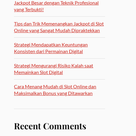
Jackpot Besar dengan Teknik Profesional
yang Terbukti!
Tips dan Trik Memenangkan Jackpot di Slot
Online yang Sangat Mudah Dipraktekkan
Strategi Mendapatkan Keuntungan
Konsisten dari Permainan Digital
Strategi Mengurangi Risiko Kalah saat
Memainkan Slot Digital
Cara Menang Mudah di Slot Online dan
Maksimalkan Bonus yang Ditawarkan
Recent Comments