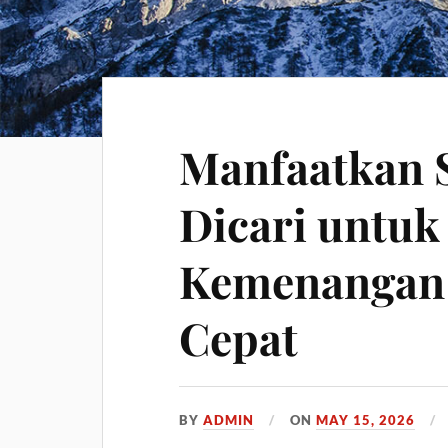
Manfaatkan S
Dicari untu
Kemenangan 
Cepat
BY
ADMIN
ON
MAY 15, 2026