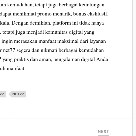
an kemudahan, tetapi juga berbagai keuntungan
dapat menikmati promo menarik, bonus eksklusif,
rkala. Dengan demikian, platform ini tidak hanya
, tetapi juga menjadi komunitas digital yang
a ingin merasakan manfaat maksimal dari layanan
ar net77 segera dan nikmati berbagai kemudahan
7 yang praktis dan aman, pengalaman digital Anda
uh manfaat.
77
NET77
NEXT