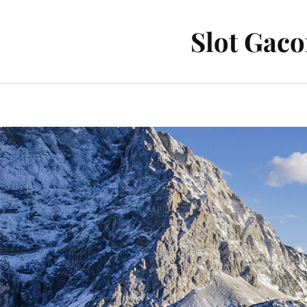
Slot Gaco