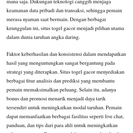
mana saja. Dukungan teknologi canggih menjaga
keamanan data pribadi dan transaksi, sehingga pemain
merasa nyaman saat bermain. Dengan berbagai
keunggulan ini, situs togel gacor menjadi pilihan utama
dalam dunia taruhan angka daring.
Faktor keberhasilan dan konsistensi dalam mendapatkan
hasil yang menguntungkan sangat bergantung pada
strategi yang diterapkan. Situs togel gacor menyediakan
berbagai fitur analisis dan prediksi yang membantu
pemain memaksimalkan peluang. Selain itu, adanya
bonus dan promosi menarik menjadi daya tarik
tersendiri untuk meningkatkan modal taruhan. Pemain
dapat memanfaatkan berbagai fasilitas seperti live chat,
panduan, dan tips dari para ahli untuk meningkatkan