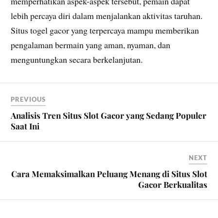
memperhatikan aspek-aspek tersebut, pemain dapat
lebih percaya diri dalam menjalankan aktivitas taruhan.
Situs togel gacor yang terpercaya mampu memberikan
pengalaman bermain yang aman, nyaman, dan
menguntungkan secara berkelanjutan.
PREVIOUS
Analisis Tren Situs Slot Gacor yang Sedang Populer
Saat Ini
NEXT
Cara Memaksimalkan Peluang Menang di Situs Slot
Gacor Berkualitas