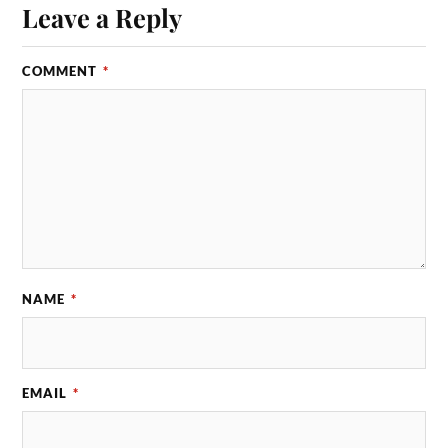
Leave a Reply
COMMENT
*
NAME
*
EMAIL
*