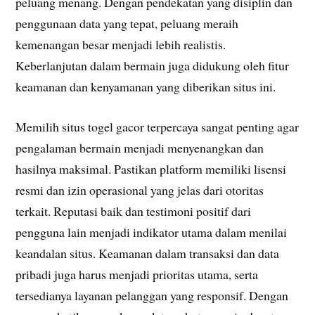
peluang menang. Dengan pendekatan yang disiplin dan
penggunaan data yang tepat, peluang meraih
kemenangan besar menjadi lebih realistis.
Keberlanjutan dalam bermain juga didukung oleh fitur
keamanan dan kenyamanan yang diberikan situs ini.
Memilih situs togel gacor terpercaya sangat penting agar
pengalaman bermain menjadi menyenangkan dan
hasilnya maksimal. Pastikan platform memiliki lisensi
resmi dan izin operasional yang jelas dari otoritas
terkait. Reputasi baik dan testimoni positif dari
pengguna lain menjadi indikator utama dalam menilai
keandalan situs. Keamanan dalam transaksi dan data
pribadi juga harus menjadi prioritas utama, serta
tersedianya layanan pelanggan yang responsif. Dengan