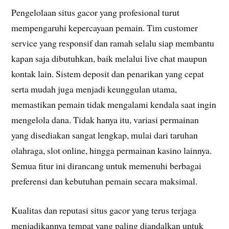
Pengelolaan situs gacor yang profesional turut
mempengaruhi kepercayaan pemain. Tim customer
service yang responsif dan ramah selalu siap membantu
kapan saja dibutuhkan, baik melalui live chat maupun
kontak lain. Sistem deposit dan penarikan yang cepat
serta mudah juga menjadi keunggulan utama,
memastikan pemain tidak mengalami kendala saat ingin
mengelola dana. Tidak hanya itu, variasi permainan
yang disediakan sangat lengkap, mulai dari taruhan
olahraga, slot online, hingga permainan kasino lainnya.
Semua fitur ini dirancang untuk memenuhi berbagai
preferensi dan kebutuhan pemain secara maksimal.
Kualitas dan reputasi situs gacor yang terus terjaga
menjadikannya tempat yang paling diandalkan untuk