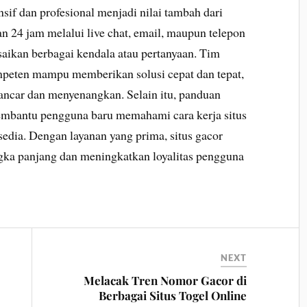
sif dan profesional menjadi nilai tambah dari
an 24 jam melalui live chat, email, maupun telepon
kan berbagai kendala atau pertanyaan. Tim
mpeten mampu memberikan solusi cepat dan tepat,
ancar dan menyenangkan. Selain itu, panduan
mbantu pengguna baru memahami cara kerja situs
sedia. Dengan layanan yang prima, situs gacor
a panjang dan meningkatkan loyalitas pengguna
NEXT
Melacak Tren Nomor Gacor di
Berbagai Situs Togel Online