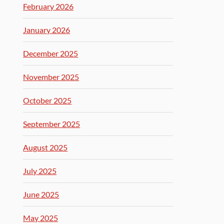
February 2026
January 2026
December 2025
November 2025
October 2025
September 2025
August 2025
July 2025
June 2025
May 2025