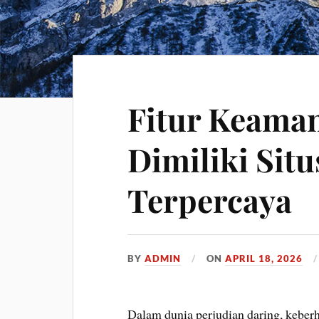
Fitur Keama
Dimiliki Situ
Terpercaya
BY
ADMIN
ON
APRIL 18, 2026
Dalam dunia perjudian daring, keberh