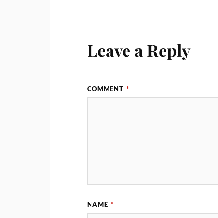
Leave a Reply
COMMENT
*
NAME
*