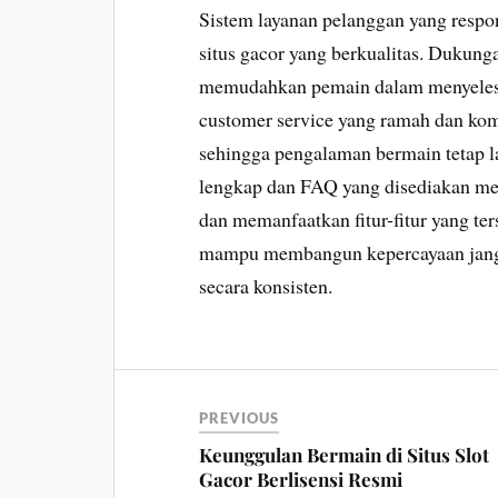
Sistem layanan pelanggan yang respon
situs gacor yang berkualitas. Dukung
memudahkan pemain dalam menyelesai
customer service yang ramah dan ko
sehingga pengalaman bermain tetap l
lengkap dan FAQ yang disediakan me
dan memanfaatkan fitur-fitur yang ter
mampu membangun kepercayaan jangk
secara konsisten.
PREVIOUS
Keunggulan Bermain di Situs Slot
Gacor Berlisensi Resmi