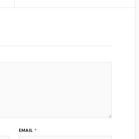
EMAIL
*