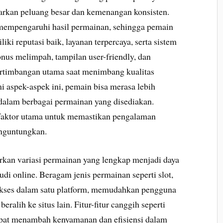
kan peluang besar dan kemenangan konsisten.
 mempengaruhi hasil permainan, sehingga pemain
iki reputasi baik, layanan terpercaya, serta sistem
bonus melimpah, tampilan user-friendly, dan
ertimbangan utama saat menimbang kualitas
 aspek-aspek ini, pemain bisa merasa lebih
 dalam berbagai permainan yang disediakan.
faktor utama untuk memastikan pengalaman
nguntungkan.
kan variasi permainan yang lengkap menjadi daya
judi online. Beragam jenis permainan seperti slot,
iakses dalam satu platform, memudahkan pengguna
ralih ke situs lain. Fitur-fitur canggih seperti
epat menambah kenyamanan dan efisiensi dalam