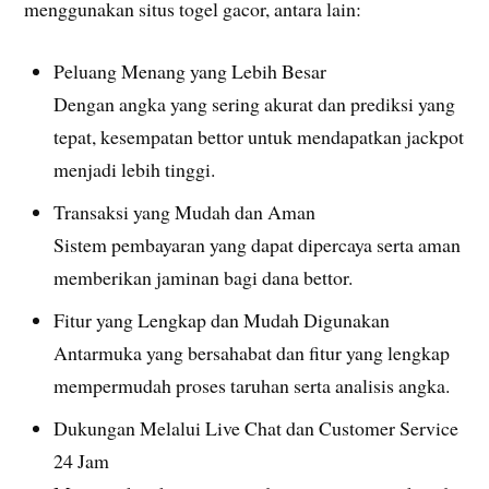
menggunakan situs togel gacor, antara lain:
Peluang Menang yang Lebih Besar
Dengan angka yang sering akurat dan prediksi yang
tepat, kesempatan bettor untuk mendapatkan jackpot
menjadi lebih tinggi.
Transaksi yang Mudah dan Aman
Sistem pembayaran yang dapat dipercaya serta aman
memberikan jaminan bagi dana bettor.
Fitur yang Lengkap dan Mudah Digunakan
Antarmuka yang bersahabat dan fitur yang lengkap
mempermudah proses taruhan serta analisis angka.
Dukungan Melalui Live Chat dan Customer Service
24 Jam