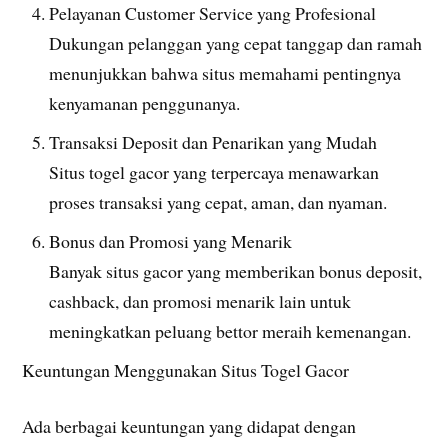
Pelayanan Customer Service yang Profesional
Dukungan pelanggan yang cepat tanggap dan ramah
menunjukkan bahwa situs memahami pentingnya
kenyamanan penggunanya.
Transaksi Deposit dan Penarikan yang Mudah
Situs togel gacor yang terpercaya menawarkan
proses transaksi yang cepat, aman, dan nyaman.
Bonus dan Promosi yang Menarik
Banyak situs gacor yang memberikan bonus deposit,
cashback, dan promosi menarik lain untuk
meningkatkan peluang bettor meraih kemenangan.
Keuntungan Menggunakan Situs Togel Gacor
Ada berbagai keuntungan yang didapat dengan