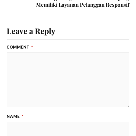
Memiliki Layanan Pelanggan Responsif
Leave a Reply
COMMENT
*
NAME
*