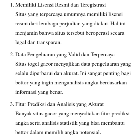
Memiliki Lisensi Resmi dan Teregistrasi
Situs yang terpercaya umumnya memiliki lisensi
resmi dari lembaga perjudian yang diakui. Hal ini
menjamin bahwa situs tersebut beroperasi secara
legal dan transparan.
Data Pengeluaran yang Valid dan Terpercaya
Situs togel gacor menyajikan data pengeluaran yang
selalu diperbarui dan akurat. Ini sangat penting bagi
bettor yang ingin menganalisis angka berdasarkan
informasi yang benar.
Fitur Prediksi dan Analisis yang Akurat
Banyak situs gacor yang menyediakan fitur prediksi
angka serta analisis statistik yang bisa membantu
bettor dalam memilih angka potensial.