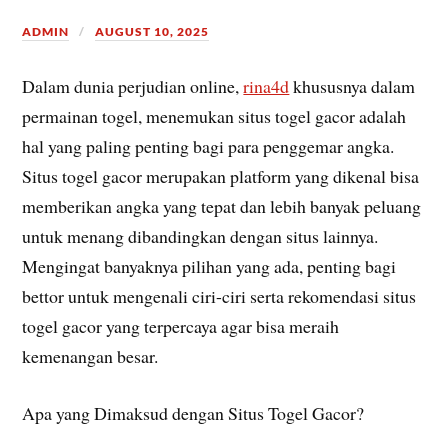
ADMIN
AUGUST 10, 2025
Dalam dunia perjudian online,
rina4d
khususnya dalam
permainan togel, menemukan situs togel gacor adalah
hal yang paling penting bagi para penggemar angka.
Situs togel gacor merupakan platform yang dikenal bisa
memberikan angka yang tepat dan lebih banyak peluang
untuk menang dibandingkan dengan situs lainnya.
Mengingat banyaknya pilihan yang ada, penting bagi
bettor untuk mengenali ciri-ciri serta rekomendasi situs
togel gacor yang terpercaya agar bisa meraih
kemenangan besar.
Apa yang Dimaksud dengan Situs Togel Gacor?