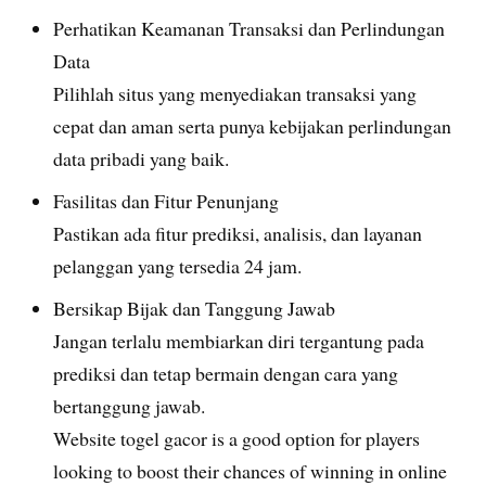
Perhatikan Keamanan Transaksi dan Perlindungan
Data
Pilihlah situs yang menyediakan transaksi yang
cepat dan aman serta punya kebijakan perlindungan
data pribadi yang baik.
Fasilitas dan Fitur Penunjang
Pastikan ada fitur prediksi, analisis, dan layanan
pelanggan yang tersedia 24 jam.
Bersikap Bijak dan Tanggung Jawab
Jangan terlalu membiarkan diri tergantung pada
prediksi dan tetap bermain dengan cara yang
bertanggung jawab.
Website togel gacor is a good option for players
looking to boost their chances of winning in online