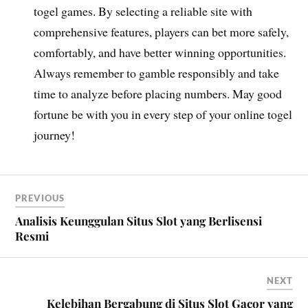
togel games. By selecting a reliable site with
comprehensive features, players can bet more safely,
comfortably, and have better winning opportunities.
Always remember to gamble responsibly and take
time to analyze before placing numbers. May good
fortune be with you in every step of your online togel
journey!
PREVIOUS
Analisis Keunggulan Situs Slot yang Berlisensi
Resmi
NEXT
Kelebihan Bergabung di Situs Slot Gacor yang