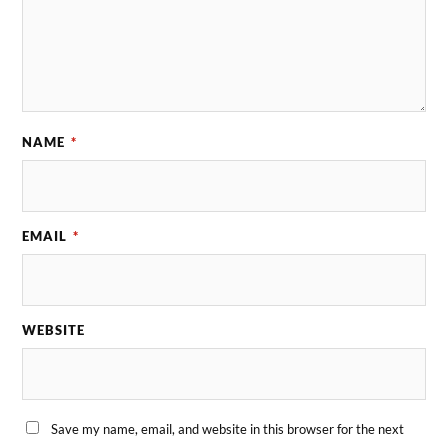
NAME
*
EMAIL
*
WEBSITE
Save my name, email, and website in this browser for the next