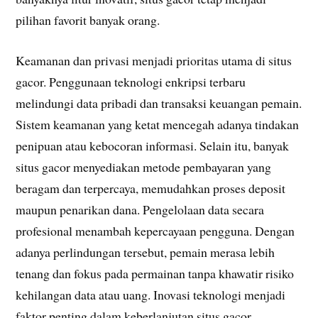
pilihan favorit banyak orang.
Keamanan dan privasi menjadi prioritas utama di situs
gacor. Penggunaan teknologi enkripsi terbaru
melindungi data pribadi dan transaksi keuangan pemain.
Sistem keamanan yang ketat mencegah adanya tindakan
penipuan atau kebocoran informasi. Selain itu, banyak
situs gacor menyediakan metode pembayaran yang
beragam dan terpercaya, memudahkan proses deposit
maupun penarikan dana. Pengelolaan data secara
profesional menambah kepercayaan pengguna. Dengan
adanya perlindungan tersebut, pemain merasa lebih
tenang dan fokus pada permainan tanpa khawatir risiko
kehilangan data atau uang. Inovasi teknologi menjadi
faktor penting dalam keberlanjutan situs gacor.