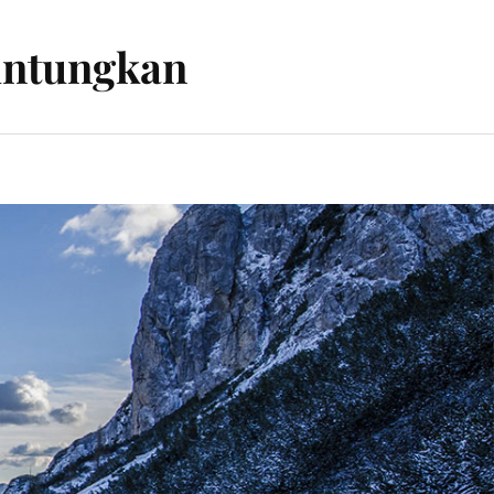
guntungkan