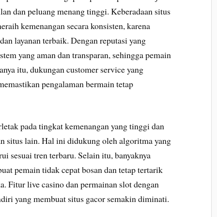
an dan peluang menang tinggi. Keberadaan situs
eraih kemenangan secara konsisten, karena
dan layanan terbaik. Dengan reputasi yang
sistem yang aman dan transparan, sehingga pemain
anya itu, dukungan customer service yang
, memastikan pengalaman bermain tetap
rletak pada tingkat kemenangan yang tinggi dan
 situs lain. Hal ini didukung oleh algoritma yang
ui sesuai tren terbaru. Selain itu, banyaknya
uat pemain tidak cepat bosan dan tetap tertarik
 Fitur live casino dan permainan slot dengan
endiri yang membuat situs gacor semakin diminati.