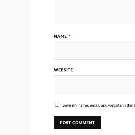
NAME
*
WEBSITE
Save my name, email, and website in this 