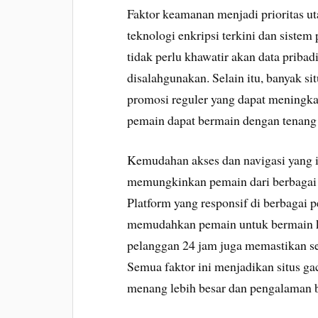
Faktor keamanan menjadi prioritas ut
teknologi enkripsi terkini dan sistem
tidak perlu khawatir akan data priba
disalahgunakan. Selain itu, banyak s
promosi reguler yang dapat meningk
pemain dapat bermain dengan tenang 
Kemudahan akses dan navigasi yang int
memungkinkan pemain dari berbagai 
Platform yang responsif di berbagai 
memudahkan pemain untuk bermain ka
pelanggan 24 jam juga memastikan seti
Semua faktor ini menjadikan situs ga
menang lebih besar dan pengalaman