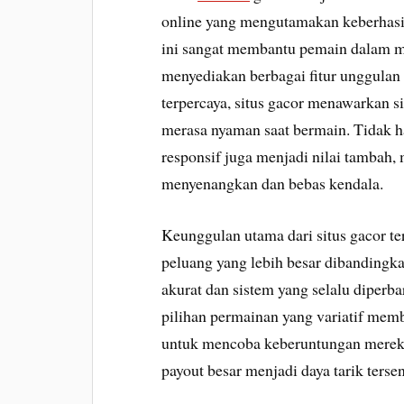
online yang mengutamakan keberhasil
ini sangat membantu pemain dalam m
menyediakan berbagai fitur unggulan 
terpercaya, situs gacor menawarkan 
merasa nyaman saat bermain. Tidak h
responsif juga menjadi nilai tambah
menyenangkan dan bebas kendala.
Keunggulan utama dari situs gacor te
peluang yang lebih besar dibandingkan
akurat dan sistem yang selalu diperbar
pilihan permainan yang variatif memb
untuk mencoba keberuntungan mereka.
payout besar menjadi daya tarik ters