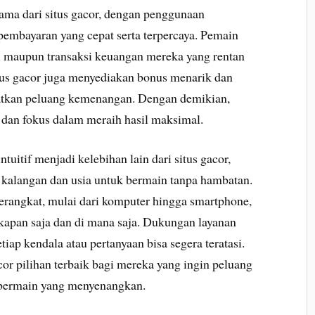
ama dari situs gacor, dengan penggunaan
 pembayaran yang cepat serta terpercaya. Pemain
di maupun transaksi keuangan mereka yang rentan
itus gacor juga menyediakan bonus menarik dan
atkan peluang kemenangan. Dengan demikian,
dan fokus dalam meraih hasil maksimal.
uitif menjadi kelebihan lain dari situs gacor,
kalangan dan usia untuk bermain tanpa hambatan.
perangkat, mulai dari komputer hingga smartphone,
pan saja dan di mana saja. Dukungan layanan
ap kendala atau pertanyaan bisa segera teratasi.
cor pilihan terbaik bagi mereka yang ingin peluang
 bermain yang menyenangkan.