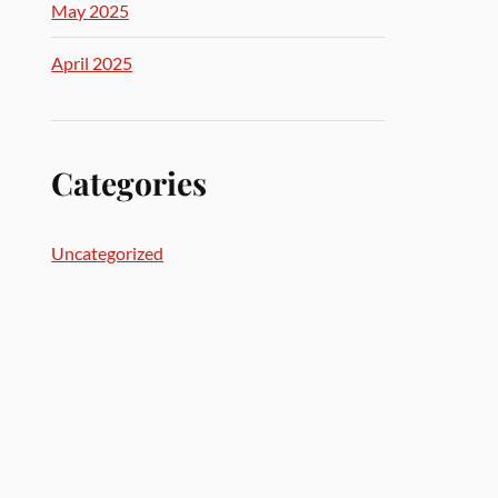
May 2025
April 2025
Categories
Uncategorized