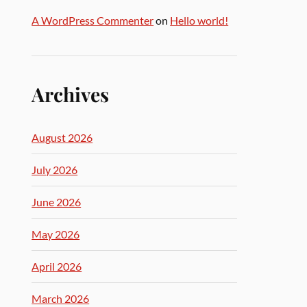
A WordPress Commenter
on
Hello world!
Archives
August 2026
July 2026
June 2026
May 2026
April 2026
March 2026