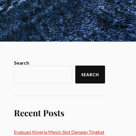
Search
SEARCH
Recent Posts
Evaluasi Kinerja Mesin Slot Dengan Tingkat