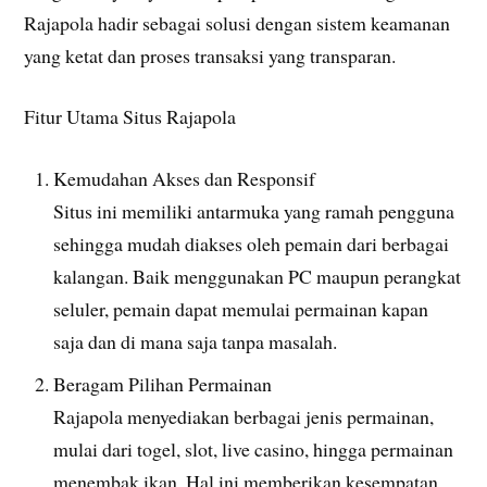
Rajapola hadir sebagai solusi dengan sistem keamanan
yang ketat dan proses transaksi yang transparan.
Fitur Utama Situs Rajapola
Kemudahan Akses dan Responsif
Situs ini memiliki antarmuka yang ramah pengguna
sehingga mudah diakses oleh pemain dari berbagai
kalangan. Baik menggunakan PC maupun perangkat
seluler, pemain dapat memulai permainan kapan
saja dan di mana saja tanpa masalah.
Beragam Pilihan Permainan
Rajapola menyediakan berbagai jenis permainan,
mulai dari togel, slot, live casino, hingga permainan
menembak ikan. Hal ini memberikan kesempatan