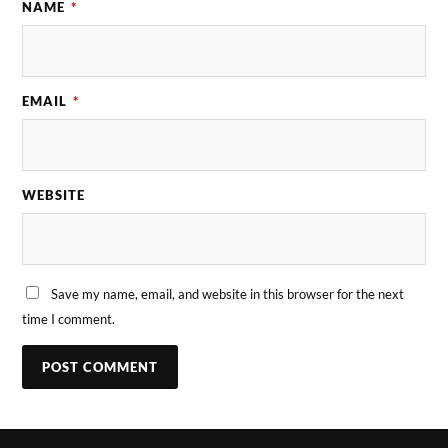
NAME
*
EMAIL
*
WEBSITE
Save my name, email, and website in this browser for the next
time I comment.