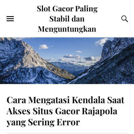
Slot Gacor Paling
Stabil dan
Menguntungkan
Cara Mengatasi Kendala Saat
Akses Situs Gacor Rajapola
yang Sering Error