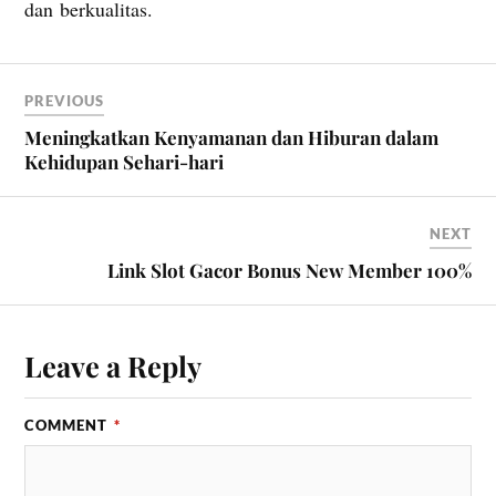
dan berkualitas.
PREVIOUS
Meningkatkan Kenyamanan dan Hiburan dalam
Kehidupan Sehari-hari
NEXT
Link Slot Gacor Bonus New Member 100%
Leave a Reply
COMMENT
*