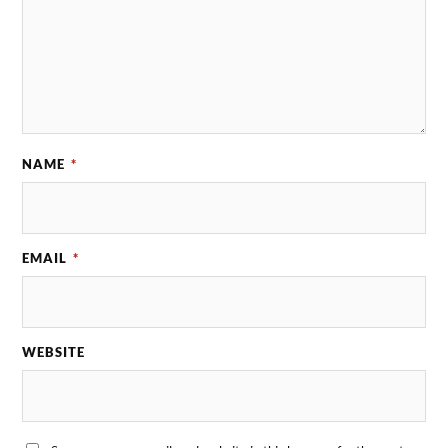
NAME
*
EMAIL
*
WEBSITE