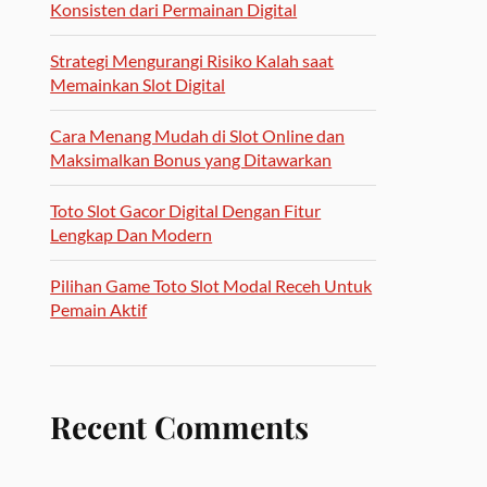
Konsisten dari Permainan Digital
Strategi Mengurangi Risiko Kalah saat
Memainkan Slot Digital
Cara Menang Mudah di Slot Online dan
Maksimalkan Bonus yang Ditawarkan
Toto Slot Gacor Digital Dengan Fitur
Lengkap Dan Modern
Pilihan Game Toto Slot Modal Receh Untuk
Pemain Aktif
Recent Comments