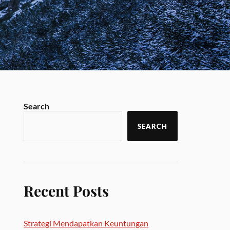
Search
SEARCH
Recent Posts
Strategi Mendapatkan Keuntungan