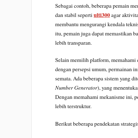
Sebagai contoh, beberapa pemain men
ulti300
dan stabil seperti
agar aktivit
membantu mengurangi kendala teknis
itu, pemain juga dapat memastikan ba
lebih transparan.
Selain memilih platform, memahami 
dengan persepsi umum, permainan in
semata. Ada beberapa sistem yang dit
Number Generator
), yang menentuka
Dengan memahami mekanisme ini, pe
lebih terstruktur.
Berikut beberapa pendekatan strategi