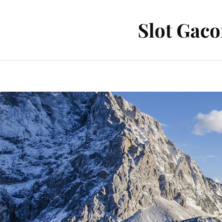
Slot Gaco