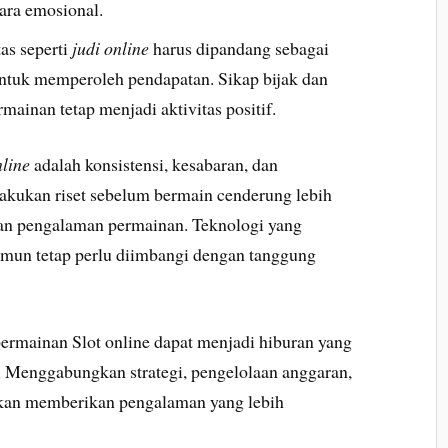
ara emosional.
tas seperti
judi online
harus dipandang sebagai
untuk memperoleh pendapatan. Sikap bijak dan
mainan tetap menjadi aktivitas positif.
nline
adalah konsistensi, kesabaran, dan
kukan riset sebelum bermain cenderung lebih
an pengalaman permainan. Teknologi yang
un tetap perlu diimbangi dengan tanggung
ermainan Slot online dapat menjadi hiburan yang
. Menggabungkan strategi, pengelolaan anggaran,
 akan memberikan pengalaman yang lebih