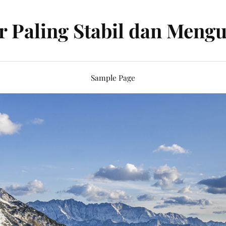
r Paling Stabil dan Men
Sample Page