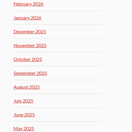
February 2026
January 2026
December 2025
November 2025
October 2025
September 2025
August 2025
July 2025
June 2025
May 2025