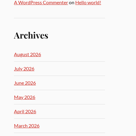
A WordPress Commenter
on
Hello world!
Archives
August 2026
July 2026
June 2026
May 2026
April 2026
March 2026