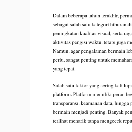
Dalam beberapa tahun terakhir, per
sebagai salah satu kategori hiburan di
peningkatan kualitas visual, serta r
aktivitas pengisi waktu, tetapi juga m
Namun, agar pengalaman bermain lebih
perlu, sangat penting untuk memahami
yang tepat.
Salah satu faktor yang sering kali lu
platform. Platform memiliki peran b
transparansi, keamanan data, hingga 
bermain menjadi penting. Banyak pe
terlihat menarik tanpa mengecek repu