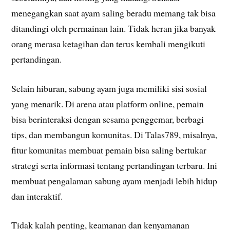
menegangkan saat ayam saling beradu memang tak bisa
ditandingi oleh permainan lain. Tidak heran jika banyak
orang merasa ketagihan dan terus kembali mengikuti
pertandingan.
Selain hiburan, sabung ayam juga memiliki sisi sosial
yang menarik. Di arena atau platform online, pemain
bisa berinteraksi dengan sesama penggemar, berbagi
tips, dan membangun komunitas. Di Talas789, misalnya,
fitur komunitas membuat pemain bisa saling bertukar
strategi serta informasi tentang pertandingan terbaru. Ini
membuat pengalaman sabung ayam menjadi lebih hidup
dan interaktif.
Tidak kalah penting, keamanan dan kenyamanan