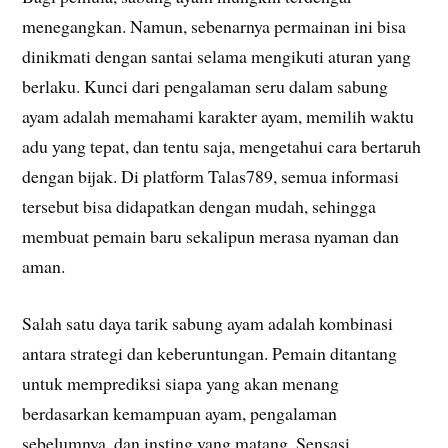
menegangkan. Namun, sebenarnya permainan ini bisa
dinikmati dengan santai selama mengikuti aturan yang
berlaku. Kunci dari pengalaman seru dalam sabung
ayam adalah memahami karakter ayam, memilih waktu
adu yang tepat, dan tentu saja, mengetahui cara bertaruh
dengan bijak. Di platform Talas789, semua informasi
tersebut bisa didapatkan dengan mudah, sehingga
membuat pemain baru sekalipun merasa nyaman dan
aman.
Salah satu daya tarik sabung ayam adalah kombinasi
antara strategi dan keberuntungan. Pemain ditantang
untuk memprediksi siapa yang akan menang
berdasarkan kemampuan ayam, pengalaman
sebelumnya, dan insting yang matang. Sensasi