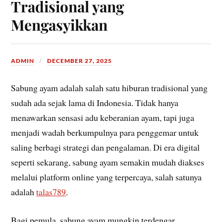
Tradisional yang
Mengasyikkan
ADMIN
DECEMBER 27, 2025
Sabung ayam adalah salah satu hiburan tradisional yang
sudah ada sejak lama di Indonesia. Tidak hanya
menawarkan sensasi adu keberanian ayam, tapi juga
menjadi wadah berkumpulnya para penggemar untuk
saling berbagi strategi dan pengalaman. Di era digital
seperti sekarang, sabung ayam semakin mudah diakses
melalui platform online yang terpercaya, salah satunya
adalah
talas789
.
Bagi pemula, sabung ayam mungkin terdengar