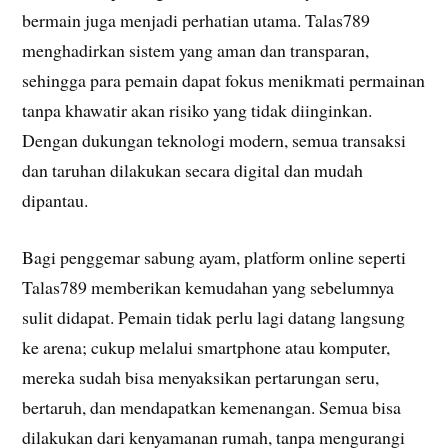
bermain juga menjadi perhatian utama. Talas789
menghadirkan sistem yang aman dan transparan,
sehingga para pemain dapat fokus menikmati permainan
tanpa khawatir akan risiko yang tidak diinginkan.
Dengan dukungan teknologi modern, semua transaksi
dan taruhan dilakukan secara digital dan mudah
dipantau.
Bagi penggemar sabung ayam, platform online seperti
Talas789 memberikan kemudahan yang sebelumnya
sulit didapat. Pemain tidak perlu lagi datang langsung
ke arena; cukup melalui smartphone atau komputer,
mereka sudah bisa menyaksikan pertarungan seru,
bertaruh, dan mendapatkan kemenangan. Semua bisa
dilakukan dari kenyamanan rumah, tanpa mengurangi