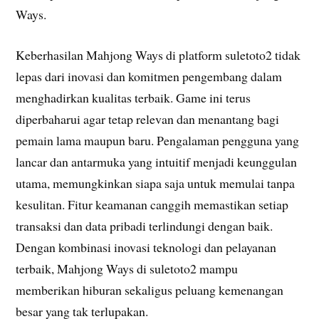
Ways.
Keberhasilan Mahjong Ways di platform suletoto2 tidak
lepas dari inovasi dan komitmen pengembang dalam
menghadirkan kualitas terbaik. Game ini terus
diperbaharui agar tetap relevan dan menantang bagi
pemain lama maupun baru. Pengalaman pengguna yang
lancar dan antarmuka yang intuitif menjadi keunggulan
utama, memungkinkan siapa saja untuk memulai tanpa
kesulitan. Fitur keamanan canggih memastikan setiap
transaksi dan data pribadi terlindungi dengan baik.
Dengan kombinasi inovasi teknologi dan pelayanan
terbaik, Mahjong Ways di suletoto2 mampu
memberikan hiburan sekaligus peluang kemenangan
besar yang tak terlupakan.