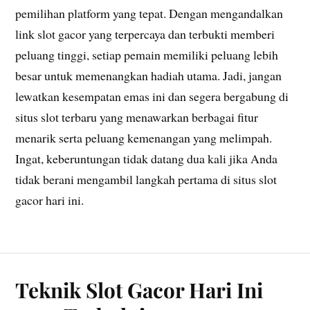
pemilihan platform yang tepat. Dengan mengandalkan
link slot gacor yang terpercaya dan terbukti memberi
peluang tinggi, setiap pemain memiliki peluang lebih
besar untuk memenangkan hadiah utama. Jadi, jangan
lewatkan kesempatan emas ini dan segera bergabung di
situs slot terbaru yang menawarkan berbagai fitur
menarik serta peluang kemenangan yang melimpah.
Ingat, keberuntungan tidak datang dua kali jika Anda
tidak berani mengambil langkah pertama di situs slot
gacor hari ini.
Teknik Slot Gacor Hari Ini