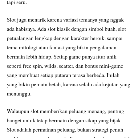
tapi seru.
Slot juga menarik karena variasi temanya yang nggak
ada habisnya. Ada slot klasik dengan simbol buah, slot
petualangan lengkap dengan karakter heroik, sampai
tema mitologi atau fantasi yang bikin pengalaman
bermain lebih hidup. Setiap game punya fitur unik
seperti free spin, wilds, scatter, dan bonus mini-game
yang membuat setiap putaran terasa berbeda. Inilah
yang bikin pemain betah, karena selalu ada kejutan yang
menunggu.
Walaupun slot memberikan peluang menang, penting
banget untuk tetap bermain dengan sikap yang bijak.
Slot adalah permainan peluang, bukan strategi penuh