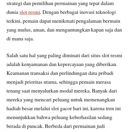
strategi dan pemilihan permainan yang tepat dalam
dunia
slot resmi
. Dengan berbagai inovasi teknologi
terkini, pemain dapat menikmati pengalaman bermain
yang mulus, aman, dan menguntungkan kapan saja dan
di mana saja.
Salah satu hal yang paling diminati dari situs slot resmi
adalah kenyamanan dan kepercayaan yang diberikan.
Keamanan transaksi dan perlindungan data pribadi
menjadi prioritas utama, sehingga pemain merasa
tenang saat menyalurkan modal mereka. Banyak dari
mereka yang mencari peluang untuk memenangkan
hadiah besar melalui slot gacor hari ini, karena tren ini
menunjukkan bahwa peluang keberhasilan sedang
berada di puncak. Berbeda dari permainan judi