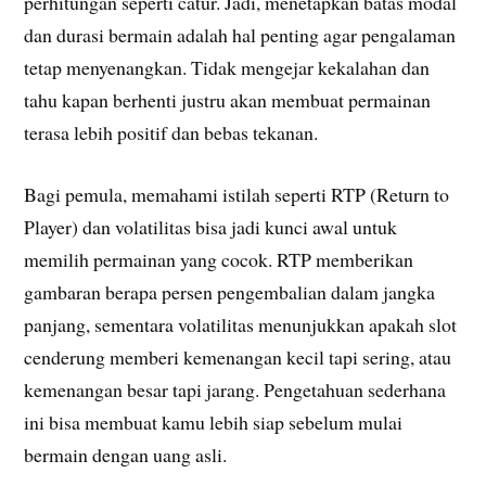
perhitungan seperti catur. Jadi, menetapkan batas modal
dan durasi bermain adalah hal penting agar pengalaman
tetap menyenangkan. Tidak mengejar kekalahan dan
tahu kapan berhenti justru akan membuat permainan
terasa lebih positif dan bebas tekanan.
Bagi pemula, memahami istilah seperti RTP (Return to
Player) dan volatilitas bisa jadi kunci awal untuk
memilih permainan yang cocok. RTP memberikan
gambaran berapa persen pengembalian dalam jangka
panjang, sementara volatilitas menunjukkan apakah slot
cenderung memberi kemenangan kecil tapi sering, atau
kemenangan besar tapi jarang. Pengetahuan sederhana
ini bisa membuat kamu lebih siap sebelum mulai
bermain dengan uang asli.