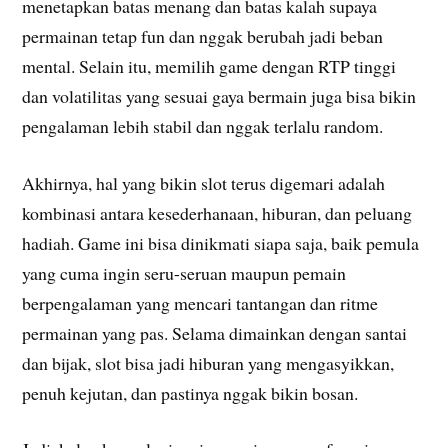
menetapkan batas menang dan batas kalah supaya
permainan tetap fun dan nggak berubah jadi beban
mental. Selain itu, memilih game dengan RTP tinggi
dan volatilitas yang sesuai gaya bermain juga bisa bikin
pengalaman lebih stabil dan nggak terlalu random.
Akhirnya, hal yang bikin slot terus digemari adalah
kombinasi antara kesederhanaan, hiburan, dan peluang
hadiah. Game ini bisa dinikmati siapa saja, baik pemula
yang cuma ingin seru-seruan maupun pemain
berpengalaman yang mencari tantangan dan ritme
permainan yang pas. Selama dimainkan dengan santai
dan bijak, slot bisa jadi hiburan yang mengasyikkan,
penuh kejutan, dan pastinya nggak bikin bosan.