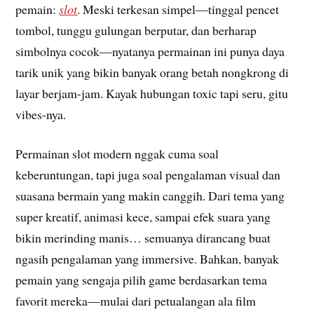
pemain:
slot
. Meski terkesan simpel—tinggal pencet
tombol, tunggu gulungan berputar, dan berharap
simbolnya cocok—nyatanya permainan ini punya daya
tarik unik yang bikin banyak orang betah nongkrong di
layar berjam-jam. Kayak hubungan toxic tapi seru, gitu
vibes-nya.
Permainan slot modern nggak cuma soal
keberuntungan, tapi juga soal pengalaman visual dan
suasana bermain yang makin canggih. Dari tema yang
super kreatif, animasi kece, sampai efek suara yang
bikin merinding manis… semuanya dirancang buat
ngasih pengalaman yang immersive. Bahkan, banyak
pemain yang sengaja pilih game berdasarkan tema
favorit mereka—mulai dari petualangan ala film