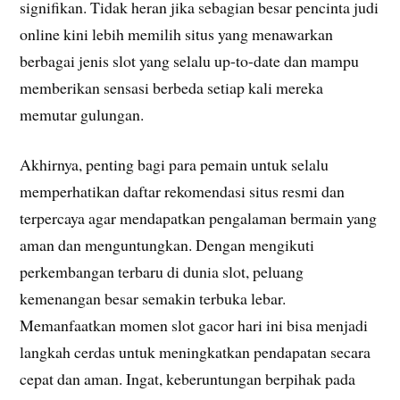
signifikan. Tidak heran jika sebagian besar pencinta judi
online kini lebih memilih situs yang menawarkan
berbagai jenis slot yang selalu up-to-date dan mampu
memberikan sensasi berbeda setiap kali mereka
memutar gulungan.
Akhirnya, penting bagi para pemain untuk selalu
memperhatikan daftar rekomendasi situs resmi dan
terpercaya agar mendapatkan pengalaman bermain yang
aman dan menguntungkan. Dengan mengikuti
perkembangan terbaru di dunia slot, peluang
kemenangan besar semakin terbuka lebar.
Memanfaatkan momen slot gacor hari ini bisa menjadi
langkah cerdas untuk meningkatkan pendapatan secara
cepat dan aman. Ingat, keberuntungan berpihak pada