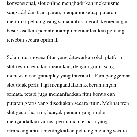
konvensional, slot online menghadirkan mekanisme
yang adil dan transparan, menjamin setiap putaran
memiliki peluang yang sama untuk meraih kemenangan
besar, asalkan pemain mampu memanfaatkan peluang
tersebut secara optimal.
Selain itu, inovasi fitur yang ditawarkan oleh platform
slot resmi semakin memukau, dengan grafis yang
menawan dan gameplay yang interaktif. Para penggemar
slot tidak perlu lagi mengandalkan keberuntungan
semata, tetapi juga memanfaatkan fitur bonus dan
putaran gratis yang disediakan secara rutin. Melihat tren
slot gacor hari ini, banyak pemain yang mulai
mengandalkan variasi permainan terbaru yang
dirancang untuk meningkatkan peluang menang secara