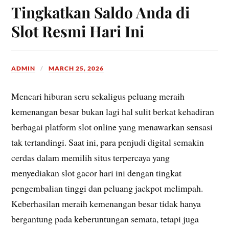
Tingkatkan Saldo Anda di
Slot Resmi Hari Ini
ADMIN
MARCH 25, 2026
Mencari hiburan seru sekaligus peluang meraih
kemenangan besar bukan lagi hal sulit berkat kehadiran
berbagai platform slot online yang menawarkan sensasi
tak tertandingi. Saat ini, para penjudi digital semakin
cerdas dalam memilih situs terpercaya yang
menyediakan slot gacor hari ini dengan tingkat
pengembalian tinggi dan peluang jackpot melimpah.
Keberhasilan meraih kemenangan besar tidak hanya
bergantung pada keberuntungan semata, tetapi juga