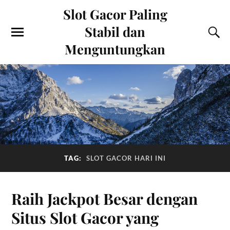
Slot Gacor Paling
Stabil dan
Menguntungkan
TAG:
SLOT GACOR HARI INI
Raih Jackpot Besar dengan
Situs Slot Gacor yang